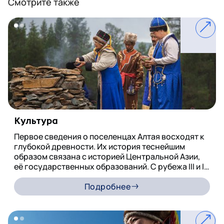
Смотрите также
Культура
Первое сведения о поселенцах Алтая восходят к
глубокой древности. Их история теснейшим
образом связана с историей Центральной Азии,
её государственных образований. С рубежа III и II
вв. до н. э. и до конца I в. н. э. они находились в
сфере политического господства гуннов,
Подробнее
образовавших в степях Северной Монголии
мощный союз орд и племён. Со II по IV в. Алтай жил
под «влиянием» сяньбийцев. С конца IV и до