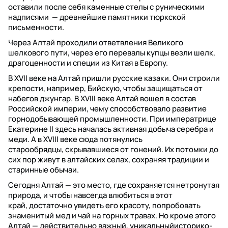
оставили после себя каменные стелы с руническими
надписями — древнейшие памятники тюркской
письменности.
Через Алтай проходили ответвления Великого
шелкового пути, через его перевалы купцы везли шелк,
драгоценности и специи из Китая в Европу.
В XVII веке на Алтай пришли русские казаки. Они строили
крепости, например, Бийскую, чтобы защищаться от
набегов джунгар. В XVIII веке Алтай вошел в состав
Российской империи, чему способствовало развитие
горнодобывающей промышленности. При императрице
Екатерине II здесь началась активная добыча серебра и
меди. А в XVIII веке сюда потянулись
старообрядцы, скрывавшиеся от гонений. Их потомки до
сих пор живут в алтайских селах, сохраняя традиции и
старинные обычаи.
Сегодня Алтай — это место, где сохраняется нетронутая
природа, и чтобы навсегда влюбиться в этот
край, достаточно увидеть его красоту, попробовать
знаменитый мед и чай на горных травах. Но кроме этого
Алтай — действительно важный, уникальныйисторико-