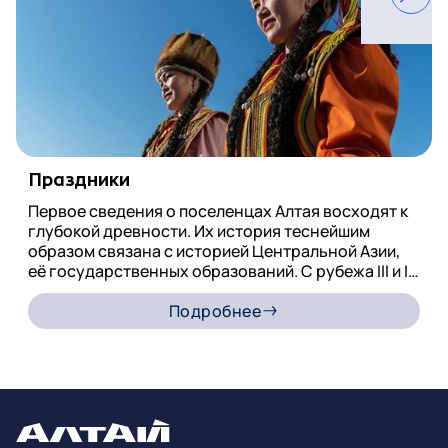
середины VI в. алтайские племена были подчинены
жужанами, населявшими Восточную Монголию и
Западную Маньчжураю, и стала платить им дань
(изделиями из железа).
Праздники
Первое сведения о поселенцах Алтая восходят к
глубокой древности. Их история теснейшим
образом связана с историей Центральной Азии,
её государственных образований. С рубежа III и II
вв. до н. э. и до конца I в. н. э. они находились в
сфере политического господства гуннов,
Подробнее
образовавших в степях Северной Монголии
мощный союз орд и племён. Со II по IV в. Алтай жил
под «влиянием» сяньбийцев. С конца IV и до
середины VI в. алтайские племена были подчинены
жужанами, населявшими Восточную Монголию и
Западную Маньчжураю, и стала платить им дань