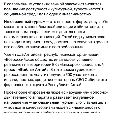
В современных условиях важной задачей становится
повышение доступности культурной, туристической и
социальной среды для людей с инвалидностью.
Инклюзивный туризм
— это не просто форма досуга. Он
может стать способом реабилитации и абилитации, а
также новым направлением в деятельности
некоммерческих организаций. Такой вид туризма пока
не входит в перечень государственных услуг, что делает
его особенно значимым и востребованным.
Уже 4 года Алтайская республиканская организация
«Всероссийское общество инвалидов» успешно
реализует на территории ВК «Манжерок» социальный
проект
«Байлык Алтай»
. За это время туристско-
рекреационные услуги получили 300 участников с
инвалидностью, среди них — ветераны СВО Сибирского
федерального округа и Республики Алтай.
Проект ориентирован на людей с нарушениями опорно-
двигательного аппарата и развивает актуальное
направление —
инклюзивный туризм
. Его главная цель
— повысить качество жизни людей с инвалидностью,
удовлетворив их потребность в туризме, культуре и