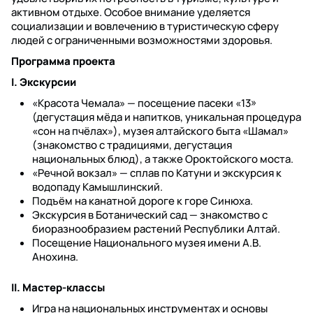
активном отдыхе. Особое внимание уделяется
социализации и вовлечению в туристическую сферу
людей с ограниченными возможностями здоровья.
Программа проекта
I. Экскурсии
«Красота Чемала» — посещение пасеки «13»
(дегустация мёда и напитков, уникальная процедура
«сон на пчёлах»), музея алтайского быта «Шамал»
(знакомство с традициями, дегустация
национальных блюд), а также Ороктойского моста.
«Речной вокзал» — сплав по Катуни и экскурсия к
водопаду Камышлинский.
Подъём на канатной дороге к горе Синюха.
Экскурсия в Ботанический сад — знакомство с
биоразнообразием растений Республики Алтай.
Посещение Национального музея имени А.В.
Анохина.
II. Мастер-классы
Игра на национальных инструментах и основы