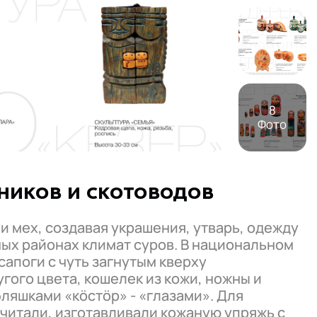
8
Фото
ников и скотоводов
и мех, создавая украшения, утварь, одежду
рных районах климат суров. В национальном
апоги с чуть загнутым кверху
гого цвета, кошелек из кожи, ножны и
ляшками «кöстöр» - «глазами». Для
очитали, изготавливали кожаную упряжь с