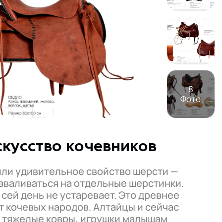
8
Фото
скусство кочевников
или удивительное свойство шерсти —
азваливаться на отдельные шерстинки.
 сей день не устаревает. Это древнее
т кочевых народов. Алтайцы и сейчас
е тяжелые ковры, игрушки малышам