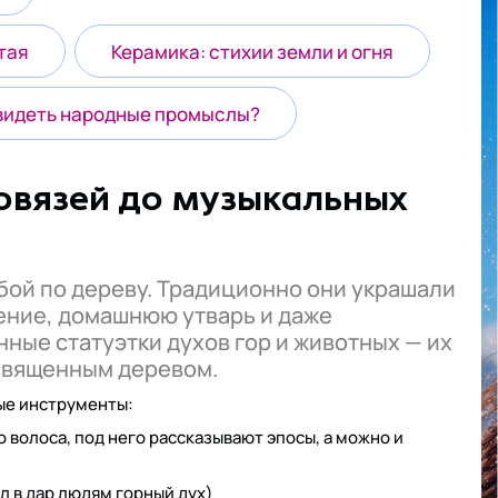
тая
Керамика: стихии земли и огня
увидеть народные промыслы?
новязей до музыкальных
бой по дереву. Традиционно они украшали
ение, домашнюю утварь и даже
ные статуэтки духов гор и животных — их
 священным деревом.
ные инструменты:
 волоса, под него рассказывают эпосы, а можно и
л в дар людям горный дух)