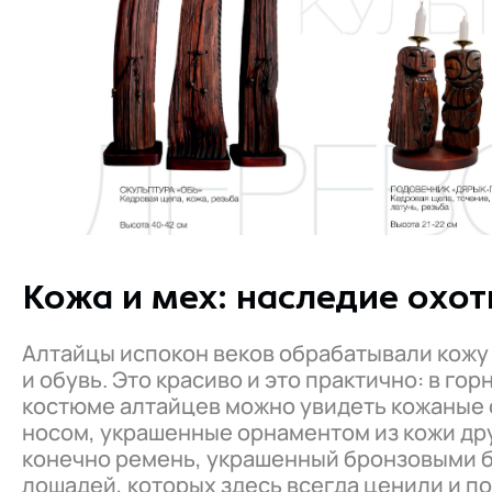
Кожа и мех: наследие охот
Алтайцы испокон веков обрабатывали кожу 
и обувь. Это красиво и это практично: в го
костюме алтайцев можно увидеть кожаные с
носом, украшенные орнаментом из кожи дру
конечно ремень, украшенный бронзовыми б
лошадей, которых здесь всегда ценили и п