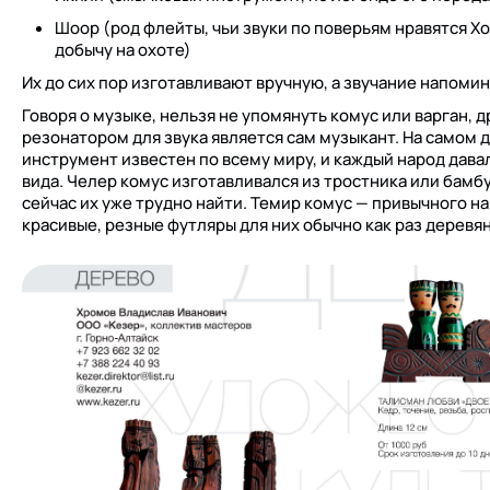
Шоор (род флейты, чьи звуки по поверьям нравятся Хо
добычу на охоте)
Их до сих пор изготавливают вручную, а звучание напомин
Говоря о музыке, нельзя не упомянуть комус или варган,
резонатором для звука является сам музыкант. На самом де
инструмент известен по всему миру, и каждый народ дава
вида. Челер комус изготавливался из тростника или бамбу
сейчас их уже трудно найти. Темир комус — привычного нам
красивые, резные футляры для них обычно как раз деревя