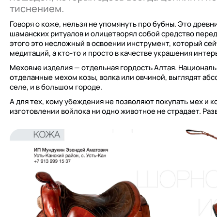
тиснением.
Говоря о коже, нельзя не упомянуть про бубны. Это древ
шаманских ритуалов и олицетворял собой средство перед
этого это несложный в освоении инструмент, который се
медитаций, а кто-то и просто в качестве украшения интер
Меховые изделия — отдельная гордость Алтая. Националь
отделанные мехом козы, волка или овчиной, выглядят аб
селе, и в большом городе.
А для тех, кому убеждения не позволяют покупать мех и 
изготовлении войлока ни одно животное не страдает. Раз