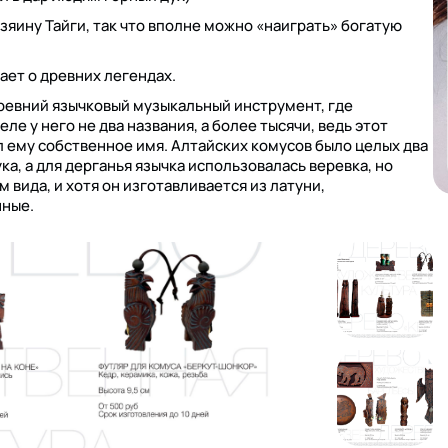
зяину Тайги, так что вполне можно «наиграть» богатую
ает о древних легендах.
 древний язычковый музыкальный инструмент, где
ле у него не два названия, а более тысячи, ведь этот
л ему собственное имя. Алтайских комусов было целых два
ка, а для дерганья язычка использовалась веревка, но
 вида, и хотя он изготавливается из латуни,
нные.