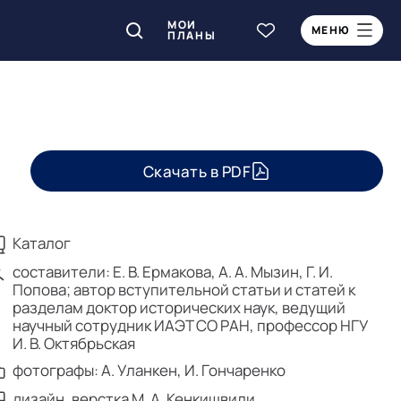
МОИ
МЕНЮ
ПЛАНЫ
Скачать в PDF
Каталог
составители: Е. В. Ермакова, А. А. Мызин, Г. И.
Попова; автор вступительной статьи и статей к
разделам доктор исторических наук, ведущий
научный сотрудник ИАЭТ СО РАН, профессор НГУ
И. В. Октябрьская
фотографы: А. Уланкен, И. Гончаренко
дизайн, верстка М. А. Кенкишвили