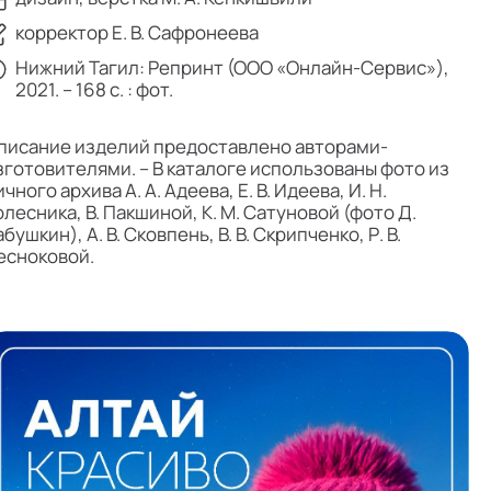
корректор Е. В. Сафронеева
Нижний Тагил: Репринт (ООО «Онлайн-Сервис»),
2021. – 168 с. : фот.
писание изделий предоставлено авторами-
зготовителями. – В каталоге использованы фото из
чного архива А. А. Адеева, Е. В. Идеева, И. Н.
олесника, В. Пакшиной, К. М. Сатуновой (фото Д.
бушкин), А. В. Сковпень, В. В. Скрипченко, Р. В.
есноковой.