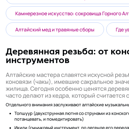
Камнерезное искусство: сокровища Горного Ал
Алтайский мед и травяные сборы
Где 
Деревянная резьба: от ко
инструментов
Алтайские мастера славятся искусной резь
коновязи (чакы), имевшие сакральное знач
жилища. Сегодня особенно ценятся деревян
часто делают из кедра, который считается
Отдельного внимания заслуживают алтайские музыкаль
Топшуур (двухструнная лютня со струнами из конского
потанцевать, и помедитировать)
Икили (смычковый инструмент, по легенде его переда