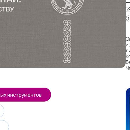
О
и
ли
К
Ба
Ч
ных инструментов