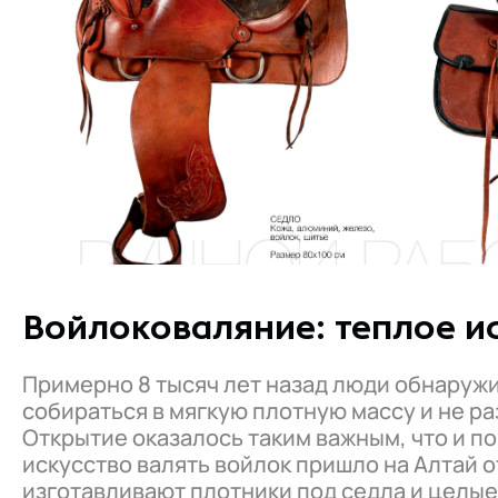
Войлоковаляние: теплое и
Примерно 8 тысяч лет назад люди обнаруж
собираться в мягкую плотную массу и не р
Открытие оказалось таким важным, что и по
искусство валять войлок пришло на Алтай о
изготавливают плотники под седла и целы