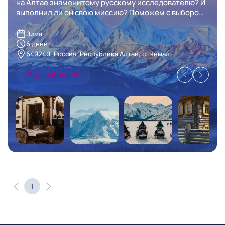
на Алтае знаменитому русскому исследователю? И
выполнил ли он свою миссию? Поможем с выбором
гостиницы и заберем вас из нее, если приедете на
Алтай раньше!
Зима
6 дней
649240, Россия, Республика Алтай, с. Чемал
Подробнее
1