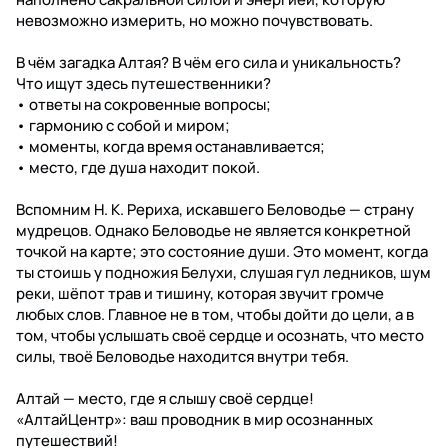
невозможно измерить, но можно почувствовать.
В чём загадка Алтая? В чём его сила и уникальность?
Что ищут здесь путешественники?
• ответы на сокровенные вопросы;
• гармонию с собой и миром;
• моменты, когда время останавливается;
• место, где душа находит покой.
Вспомним Н. К. Рериха, искавшего Беловодье — страну
мудрецов. Однако Беловодье не является конкретной
точкой на карте; это состояние души. Это момент, когда
ты стоишь у подножия Белухи, слушая гул ледников, шум
реки, шёпот трав и тишину, которая звучит громче
любых слов. Главное не в том, чтобы дойти до цели, а в
том, чтобы услышать своё сердце и осознать, что место
силы, твоё Беловодье находится внутри тебя.
Алтай — место, где я слышу своё сердце!
«АлтайЦентр»: ваш проводник в мир осознанных
путешествий!