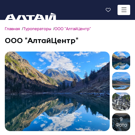
Главная
Туроператоры
ООО "АлтайЦентр"
ООО "АлтайЦентр"
9
Фото