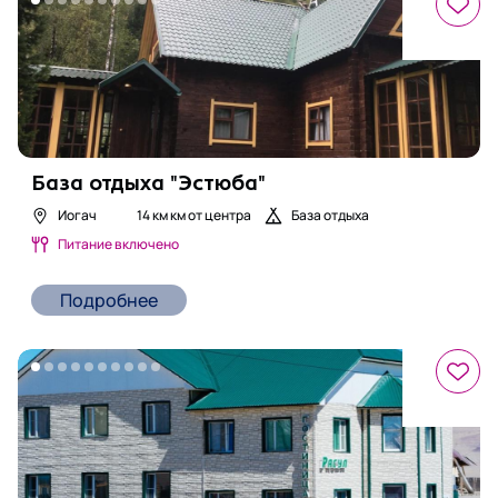
База отдыха "Эстюба"
Иогач
14 км
км от центра
База отдыха
Питание включено
Подробнее