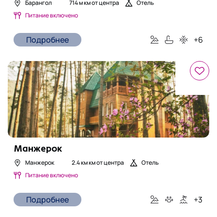
Барангол
714 м
км от центра
Отель
Питание включено
Подробнее
+
6
Манжерок
Манжерок
2.4 км
км от центра
Отель
Питание включено
Подробнее
+
3