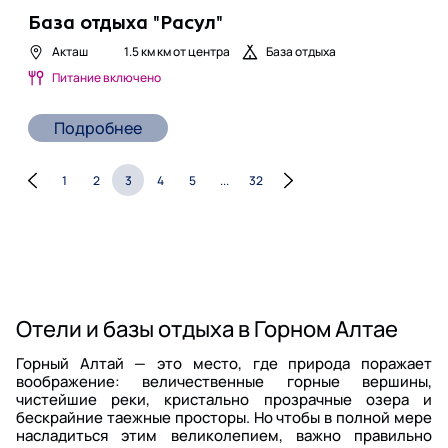
База отдыха "Расул"
Акташ
1.5 км
км от центра
База отдыха
Питание включено
Подробнее
1
2
3
4
5
...
32
Отели и базы отдыха в Горном Алтае
Горный Алтай — это место, где природа поражает
воображение: величественные горные вершины,
чистейшие реки, кристально прозрачные озера и
бескрайние таежные просторы. Но чтобы в полной мере
насладиться этим великолепием, важно правильно