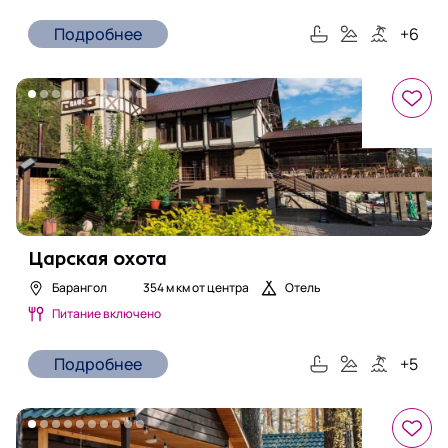
Подробнее
+
6
Царская охота
Барангол
354 м
км от центра
Отель
Питание включено
Подробнее
+
5