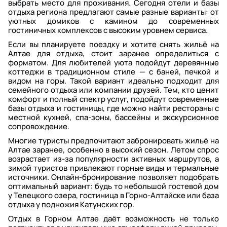
выбрать место для проживания. Сегодня отели и базы
отдыха региона предлагают самые разные варианты: от
уютных домиков с камином до современных
гостиничных комплексов с высоким уровнем сервиса.
Если вы планируете поездку и хотите снять жильё на
Алтае для отдыха, стоит заранее определиться с
форматом. Для любителей уюта подойдут деревянные
коттеджи в традиционном стиле — с баней, печкой и
видом на горы. Такой вариант идеально подходит для
семейного отдыха или компании друзей. Тем, кто ценит
комфорт и полный спектр услуг, подойдут современные
базы отдыха и гостиницы, где можно найти рестораны с
местной кухней, спа-зоны, бассейны и экскурсионное
сопровождение.
Многие туристы предпочитают забронировать жильё на
Алтае заранее, особенно в высокий сезон. Летом спрос
возрастает из-за популярности активных маршрутов, а
зимой туристов привлекают горные виды и термальные
источники. Онлайн-бронирование позволяет подобрать
оптимальный вариант: будь то небольшой гостевой дом
у Телецкого озера, гостиница в Горно-Алтайске или база
отдыха у подножия Катунских гор.
Отдых в Горном Алтае даёт возможность не только