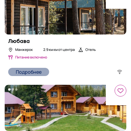
Любава
Манжерок
2.9 км
км от центра
Отель
Питание включено
Подробнее