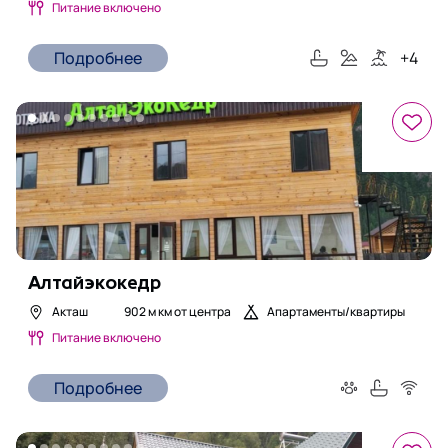
Питание включено
Подробнее
+
4
Алтайэкокедр
Акташ
902 м
км от центра
Апартаменты/квартиры
Питание включено
Подробнее