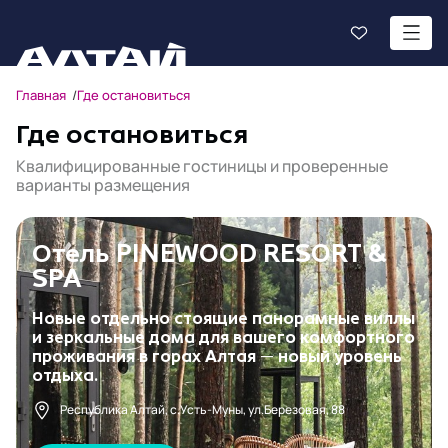
Главная
Где остановиться
Где остановиться
Квалифицированные гостиницы и проверенные
варианты размещения
Отель PINEWOOD RESORT &
SPA
Новые отдельно стоящие панорамные виллы
и зеркальные дома для вашего комфортного
проживания в горах Алтая — новый уровень
отдыха.
Республика Алтай, c.Усть-Муны, ул.Березовая, 88