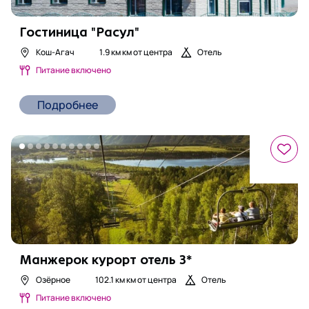
Гостиница "Расул"
Кош-Агач
1.9 км
км от центра
Отель
Питание включено
Подробнее
Манжерок курорт отель 3*
Озёрное
102.1 км
км от центра
Отель
Питание включено