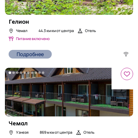
Гелион
Чемал
44.3 км
км от центра
Отель
Питание включено
Подробнее
Чемал
Узнезя
869 м
км от центра
Отель