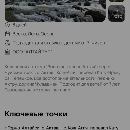
5
Фото
8 дней
Весна, Лето, Осень
Подходит для отдыха с детьми от 7-ми лет.
ООО "АЛТАЙ ТУР"
Кольцевой автотур "Золотое кольцо Алтая": через
Чуйский тракт, с. Акташ, Кош-Агач, перевал Кату-Ярык,
оз. Телецкое. Все достопримечательности, ледники
Актру, долина Чулышман. Подходит для детей от 7 лет.
Размещение в отелях, питание.
Kлючевые точки
г.Горно-Алтайск- с. Акташ – с. Кош-Агач- перевал Кату-