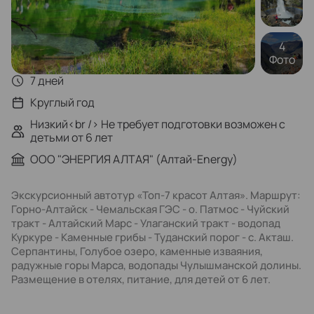
4
Фото
7 дней
Круглый год
Низкий<br /> Не требует подготовки возможен с
детьми от 6 лет
ООО "ЭНЕРГИЯ АЛТАЯ" (Алтай-Energy)
Экскурсионный автотур «Топ-7 красот Алтая». Маршрут:
Горно-Алтайск - Чемальская ГЭС - о. Патмос - Чуйский
тракт - Алтайский Марс - Улаганский тракт - водопад
Куркуре - Каменные грибы - Туданский порог - с. Акташ.
Серпантины, Голубое озеро, каменные изваяния,
радужные горы Марса, водопады Чулышманской долины.
Размещение в отелях, питание, для детей от 6 лет.