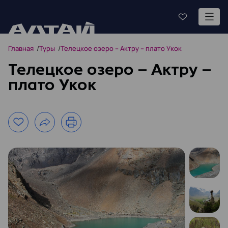
Главная
Туры
Телецкое озеро – Актру – плато Укок
Телецкое озеро – Актру –
плато Укок