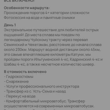
ВСЁ ВКЛЮЧЕНО!
Особенности маршрута:
Прохождение порогов 4+ категории сложности
Фотосессия на воде и памятные снимки
День 1
Экстремальное путешествие для любителей острых
ощущений! До места сплава мы поедем по
легендарному Чуйскому тракту через перевал
Семинский и Чекетаман, расстояние до начала сплава
около 230км. Маршрут водной дистанции около 45км,
это самые впечатляющие километры Катуни, мы
пройдем пороги Ильгуменский 4-кс, Кадринский 4-кс и
Шабаш 4-кс, а также несчетное количество шивер.
В стоимость включено
- Гидрокостюмы
- Снаряжение
- Услуги профессионального инструктора
- Трансфер из с. Усть-Сема и назад
- Перекус на воде
- Комфортабельный микроавтобус. Трансфер
осуществляется на современных микроавтобусах.