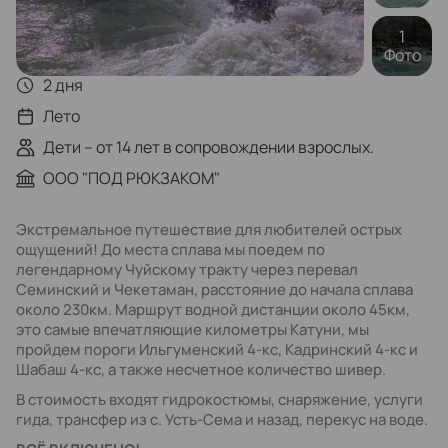
1
Фото
2 дня
Лето
Дети – от 14 лет в сопровождении взрослых.
ООО "ПОД РЮКЗАКОМ"
Экстремальное путешествие для любителей острых
ощущений! До места сплава мы поедем по
легендарному Чуйскому тракту через перевал
Семинский и Чекетаман, расстояние до начала сплава
около 230км. Маршрут водной дистанции около 45км,
это самые впечатляющие километры Катуни, мы
пройдем пороги Ильгуменский 4-кс, Кадринский 4-кс и
Шабаш 4-кс, а также несчетное количество шивер.
В стоимость входят гидрокостюмы, снаряжение, услуги
гида, трансфер из с. Усть-Сема и назад, перекус на воде.