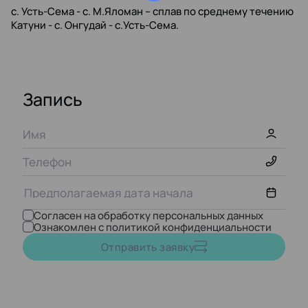
с. Усть-Сема - с. М.Яломан – сплав по среднему течению
Катуни - с. Онгудай - с.Усть-Сема.
Запись
Согласен на обработку персональных данных
Ознакомлен с политикой конфиденциальности
Август,
2026
Отправить заявку
ПН
ВТ
СР
ЧТ
ПТ
СБ
ВС