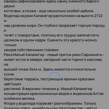
камеры зафиксировали здесь самку снежного барса с
двумя
котятами, а позже - еще несколько особей ирбиса.
Водопад на реке Каланегир расположен на высоте 2722
м
над уровнем моря. Он глубоко прорезает горную породу
и
течёт с поворотами, поэтому его трудно запечатлеть
целиком в одном кадре. Оценить эту красоту можно,
только
увидев собственными глазами.
Река Малый Каланегир - левый приток реки Саржематы -
имеет исток в северо-западной части горного массива,
на
высшей точке 3444 м. Здесь имеются относительно
сухие
береговые террасы, пестреющие яркими красками
цветущих
растений. В верхнем течении р. Малый Каланегир
концентрация краснокнижных видов и эндемиков Алтая
особенно велика.
Флора у водопада поражает разнообразием. Только
родиолы здесь, на небольшом пространстве, цветут