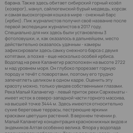
барана. Также здесь обитает сибирский горный козёл
(козерог), манул, сайлюгемский бурый медведь, корсак
и самая высокогорная кошка в мире - снежный барс
(ирбис). Пик журналистов получил своё название после
первой экспедиции журналистов в 2017 году.
Специально для них здесь были установлены 3
фотоловушки, и, как оказалось в дальнейшем, место
действительно оказалось удачным - камеры
зафиксировали здесь самку снежного барса с двумя
котятами, а позже - еще несколько особей ирбиса.
Водопад на реке Каланегир расположен на высоте 2722
м над уровнем моря. Он глубоко прорезает горную
породу и течёт с поворотами, поэтому его трудно
запечатлеть целиком в одном кадре. Оценить эту
красоту можно, только увидев собственными глазами.
Река Малый Каланегир - левый приток реки Саржематы -
имеет исток в северо-западной части горного массива,
на высшей точке 3444 м. Здесь имеются относительно
сухие береговые террасы, пестреющие яркими
красками цветущих растений. В верхнем течении р.
Малый Каланегир концентрация краснокнижных видов и
эндемиков Алтая особенно велика. Флора у водопада