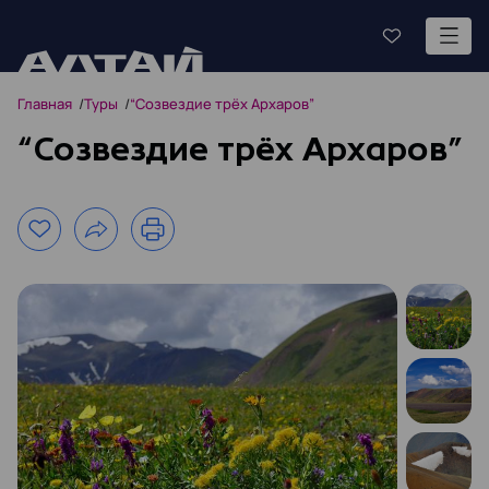
Главная
Туры
“Созвездие трёх Архаров”
“Созвездие трёх Архаров”