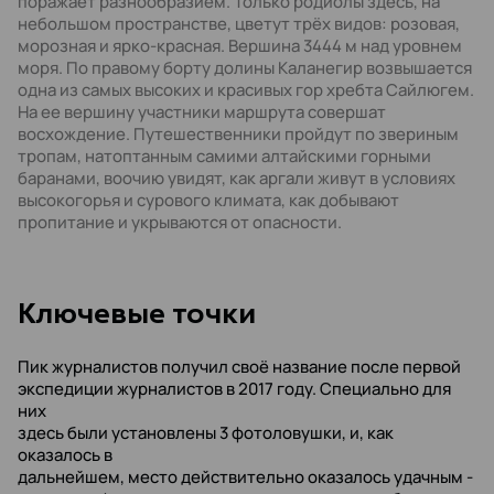
поражает разнообразием. Только родиолы здесь, на
небольшом пространстве, цветут трёх видов: розовая,
морозная и ярко-красная. Вершина 3444 м над уровнем
моря. По правому борту долины Каланегир возвышается
одна из самых высоких и красивых гор хребта Сайлюгем.
На ее вершину участники маршрута совершат
восхождение. Путешественники пройдут по звериным
тропам, натоптанным самими алтайскими горными
баранами, воочию увидят, как аргали живут в условиях
высокогорья и сурового климата, как добывают
пропитание и укрываются от опасности.
Kлючевые точки
Пик журналистов получил своё название после первой
экспедиции журналистов в 2017 году. Специально для
них
здесь были установлены 3 фотоловушки, и, как
оказалось в
дальнейшем, место действительно оказалось удачным -