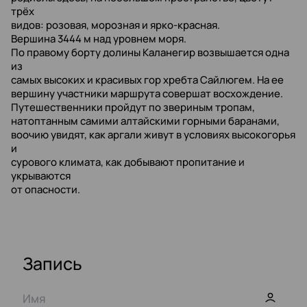
трёх
видов: розовая, морозная и ярко-красная.
Вершина 3444 м над уровнем моря.
По правому борту долины Каланегир возвышается одна
из
самых высоких и красивых гор хребта Сайлюгем. На ее
вершину участники маршрута совершат восхождение.
Путешественники пройдут по звериным тропам,
натоптанным самими алтайскими горными баранами,
воочию увидят, как аргали живут в условиях высокогорья
и
сурового климата, как добывают пропитание и
укрываются
от опасности.
Запись