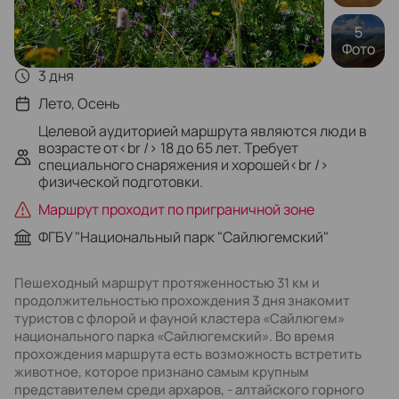
5
Фото
3 дня
Лето, Осень
Целевой аудиторией маршрута являются люди в
возрасте от<br /> 18 до 65 лет. Требует
специального снаряжения и хорошей<br />
физической подготовки.
Маршрут проходит по приграничной зоне
ФГБУ "Национальный парк "Сайлюгемский"
Пешеходный маршрут протяженностью 31 км и
продолжительностью прохождения 3 дня знакомит
туристов с флорой и фауной кластера «Сайлюгем»
национального парка «Сайлюгемский». Во время
прохождения маршрута есть возможность встретить
животное, которое признано самым крупным
представителем среди архаров, - алтайского горного