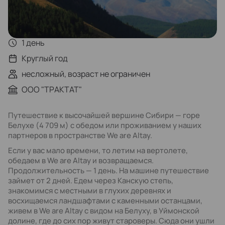
1 день
Круглый год
несложный, возраст не ограничен
ООО "ТРАКТАТ"
Путешествие к высочайшей вершине Сибири — горе
Белухе (4 709 м) с обедом или проживанием у наших
партнеров в пространстве We are Altay.
Если у вас мало времени, то летим на вертолете,
обедаем в We are Altay и возвращаемся.
Продолжительность — 1 день. На машине путешествие
займет от 2 дней. Едем через Канскую степь,
знакомимся с местными в глухих деревнях и
восхищаемся ландшафтами с каменными останцами,
живем в We are Altay с видом на Белуху, в Уймонской
долине, где до сих пор живут староверы. Сюда они ушли