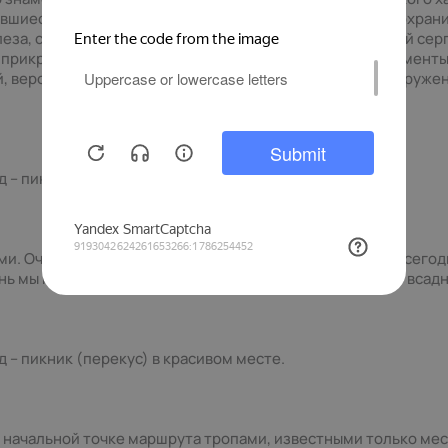
вшиеся навершие бунчука в виде копья. Общая длина сохран
леза, следы ковки видны невооруженным глазом. Лунный сер
 прикреплен металлической клепкой к основанию. Элементы
ей, вероятно, крепились конские хвосты, на момент обнаруже
д – пикник (перекус) в красивом месте.
и. Очень много объектов не имеют названия. Вот и мы сегод
нь мы гуляем, любуемся, прокачиваем свое мастерство всадн
д – пикник (перекус) в красивом месте.
начальной точке маршрута тропами, известными только ме