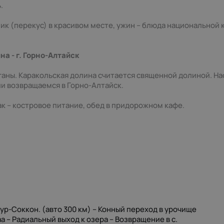
.
ник (перекус) в красивом месте, ужин – блюда национальной 
а - г. Горно-Алтайск
аны. Каракольская долина считается священной долиной. Н
ии возвращаемся в Горно-Алтайск.
к – костровое питание, обед в придорожном кафе.
дур-Соккон. (авто 300 км) – Конный переход в урочище
а – Радиальный выход к озера – Возвращение в с.