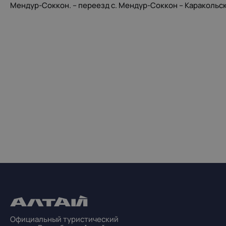
Мендур-Соккон. – переезд с. Мендур-Соккон – Каракольска
Официальный туристический