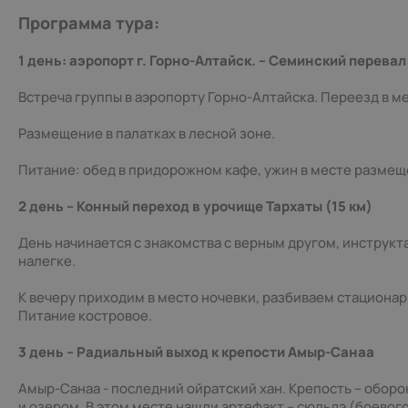
Программа тура:
1 день: аэропорт г. Горно-Алтайск. – Семинский перевал
Встреча группы в аэропорту Горно-Алтайска. Переезд в ме
Размещение в палатках в лесной зоне.
Питание: обед в придорожном кафе, ужин в месте размещ
2 день – Конный переход в урочище Тархаты (15 км)
День начинается с знакомства с верным другом, инструкт
налегке.
К вечеру приходим в место ночевки, разбиваем стационар
Питание костровое.
3 день – Радиальный выход к крепости Амыр-Санаа
Амыр-Санаа - последний ойратский хан. Крепость – обо
и озером. В этом месте нашли артефакт – сюльдэ (боевог