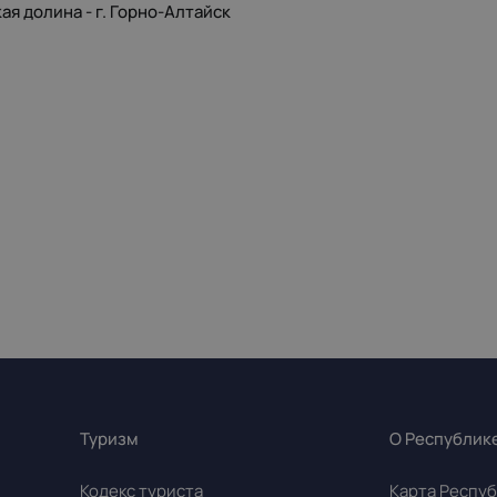
я долина - г. Горно-Алтайск
Туризм
О Республик
Кодекс туриста
Карта Респуб