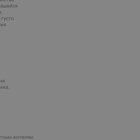
ившейся
п,
 густо
ния
ня
ика.
стным жителям.