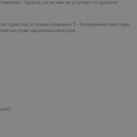
венной г. Белуха, но ни чем не уступает по красоте!
ппы туристов, от слова «совсем»! 3 – бескрайние просторы,
ьпийских трав, национальная кухня…
ещей)