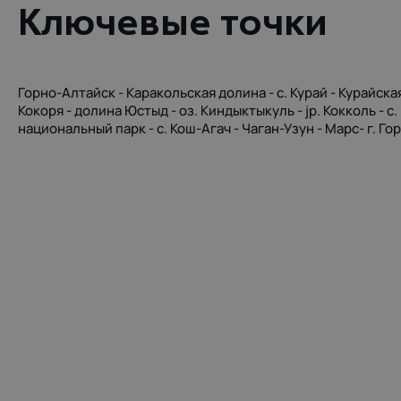
Kлючевые точки
Горно-Алтайск - Каракольская долина - с. Курай - Курайская 
Кокоря - долина Юстыд - оз. Киндыктыкуль - jp. Кокколь - 
национальный парк - с. Кош-Агач - Чаган-Узун - Марс- г. Г