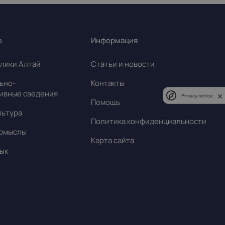
10
11
12
13
14
15
16
17
18
19
20
21
22
23
е
Информация
24
25
26
27
28
29
30
лики Алтай
Статьи и новости
31
1
2
3
4
5
6
ьно-
Контакты
ивные сведения
Privacy notice
Помощь
льтура
Политика конфиденциальности
омыслы
Карта сайта
ык