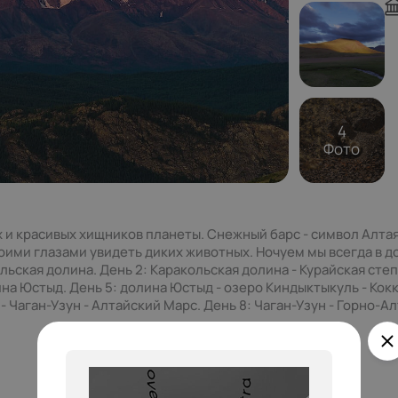
4
Фото
 и красивых хищников планеты. Снежный барс - символ Алтая.
ими глазами увидеть диких животных. Ночуем мы всегда в д
ьская долина. День 2: Каракольская долина - Курайская степь
лина Юстыд. День 5: долина Юстыд - озеро Киндыктыкуль - Кок
 Чаган-Узун - Алтайский Марс. День 8: Чаган-Узун - Горно-Ал