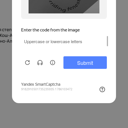
степь - озеро Джангызколь - с. Курай - с. Кош-Агач- с.
с. Кош-Агач - Чаган-Бургазы - Сайлюгемский
орно-Алтайск