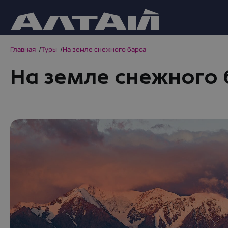
Главная
Туры
На земле снежного барса
На земле снежного 