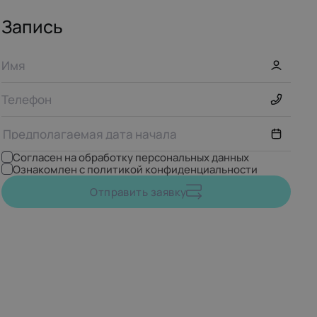
Запись
Согласен на обработку персональных данных
Ознакомлен с политикой конфиденциальности
Август,
2026
Отправить заявку
ПН
ВТ
СР
ЧТ
ПТ
СБ
ВС
27
28
29
30
31
1
2
3
4
5
6
7
8
9