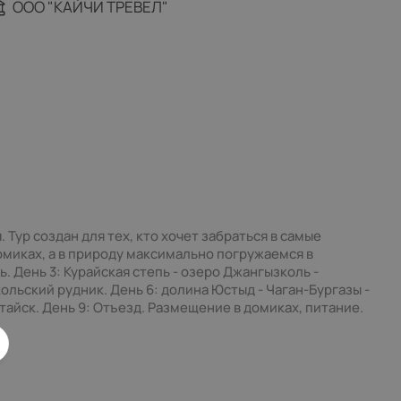
ООО "КАЙЧИ ТРЕВЕЛ"
 Тур создан для тех, кто хочет забраться в самые
омиках, а в природу максимально погружаемся в
. День 3: Курайская степь - озеро Джангызколь -
кольский рудник. День 6: долина Юстыд - Чаган-Бургазы -
тайск. День 9: Отъезд. Размещение в домиках, питание.