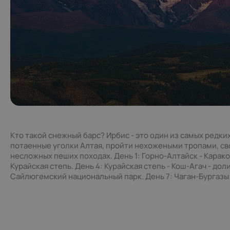
Кто такой снежный барс? Ирбис - это один из самых редких
потаенные уголки Алтая, пройти нехожеными тропами, сво
несложных пеших походах. День 1: Горно-Алтайск - Каракол
Курайская степь. День 4: Курайская степь - Кош-Агач - до
Сайлюгемский национальный парк. День 7: Чаган-Бургазы -