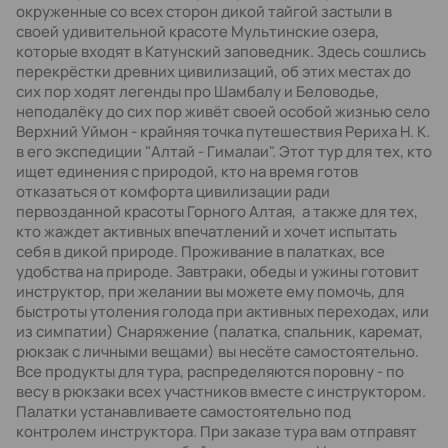
окруженные со всех сторон дикой тайгой застыли в
своей удивительной красоте Мультинские озера,
которые входят в Катунский заповедник. Здесь сошлись
перекрёстки древних цивилизаций, об этих местах до
сих пор ходят легенды про Шамбалу и Беловодье,
неподалёку до сих пор живёт своей особой жизнью село
Верхний Уймон - крайняя точка путешествия Рериха Н. К.
в его экспедиции "Алтай - Гималаи". Этот тур для тех, кто
ищет единения с природой, кто на время готов
отказаться от комфорта цивилизации ради
первозданной красоты Горного Алтая, а также для тех,
кто жаждет активных впечатлений и хочет испытать
себя в дикой природе. Проживание в палатках, все
удобства на природе. Завтраки, обеды и ужины готовит
инструктор, при желании вы можете ему помочь, для
быстроты утоления голода при активных переходах, или
из симпатии) Снаряжение (палатка, спальник, каремат,
рюкзак с личными вещами) вы несёте самостоятельно.
Все продукты для тура, распределяются поровну - по
весу в рюкзаки всех участников вместе с инструктором.
Палатки устанавливаете самостоятельно под
контролем инструктора. При заказе тура вам отправят