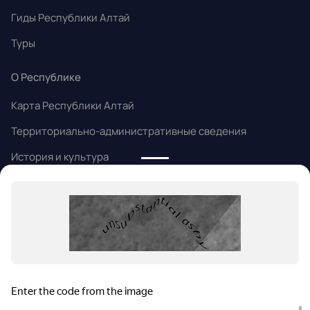
Гиды Республики Алтай
Туры
О Республике
Карта Республики Алтай
Территориально-административные сведения
История и культура
Народные промыслы
Алтайский язык
Информация
Статьи и новости
Контакты