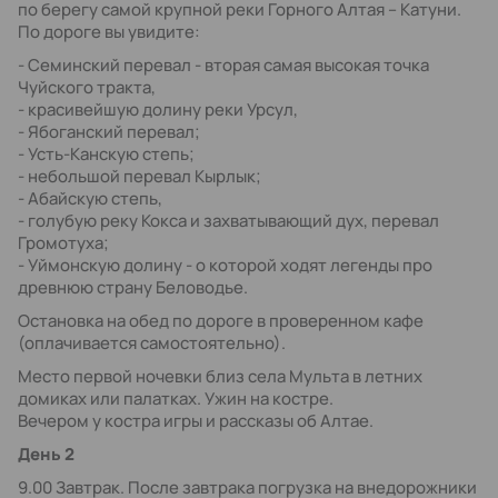
по берегу самой крупной реки Горного Алтая – Катуни.
По дороге вы увидите:
- Семинский перевал - вторая самая высокая точка
Чуйского тракта,
- красивейшую долину реки Урсул,
- Ябоганский перевал;
- Усть-Канскую степь;
- небольшой перевал Кырлык;
- Абайскую степь,
- голубую реку Кокса и захватывающий дух, перевал
Громотуха;
- Уймонскую долину - о которой ходят легенды про
древнюю страну Беловодье.
Остановка на обед по дороге в проверенном кафе
(оплачивается самостоятельно).
Место первой ночевки близ села Мульта в летних
домиках или палатках. Ужин на костре.
Вечером у костра игры и рассказы об Алтае.
День 2
9.00 Завтрак. После завтрака погрузка на внедорожники