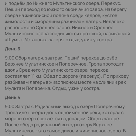
и подъём до Нижнего Мультинского озера. Перекус.
Пеший переход до южного окончания озера. На берегу
озера на живописной поляне среди кедров, кустов
жимолости и смородины разбиваем лагерь. Недалеко
расположено Среднее озеро. Нижнее и Среднее
Мультинские озёра соединяются протокой, называемой
«Шумы». Установка лагеря, отдых, ужин у костра.
День 3
9.00 Сбор лагеря, завтрак. Пеший переход до озёр
Верхнее Мультинское и Поперечное. Тропа проходит
вдоль Среднего Мультинского озера, переход
составляет 11 км. Обед по дороге (перекус). По приходу
разбиваем лагерь в живописном месте на слиянии рек
Мульта и Поперечка. Отдых, ужин у костра.
День 4
9.00 Завтрак. Радиальный выход к озеру Поперечному.
Тропа идёт вверх вдоль одноимённой реки, которая с
морены озера срывается водопадом. Обед в лагере.
После обеда радиальный выход к озеру Верхнее
Мультинское - это самое дикое и живописное озеро. В