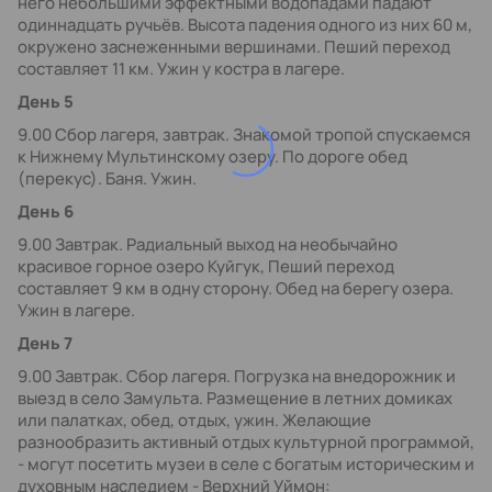
него небольшими эффектными водопадами падают
одиннадцать ручьёв. Высота падения одного из них 60 м,
окружено заснеженными вершинами. Пеший переход
составляет 11 км. Ужин у костра в лагере.
День 5
9.00 Сбор лагеря, завтрак. Знакомой тропой спускаемся
к Нижнему Мультинскому озеру. По дороге обед
(перекус). Баня. Ужин.
День 6
9.00 Завтрак. Радиальный выход на необычайно
красивое горное озеро Куйгук, Пеший переход
составляет 9 км в одну сторону. Обед на берегу озера.
Ужин в лагере.
День 7
9.00 Завтрак. Сбор лагеря. Погрузка на внедорожник и
выезд в село Замульта. Размещение в летних домиках
или палатках, обед, отдых, ужин. Желающие
разнообразить активный отдых культурной программой,
- могут посетить музеи в селе с богатым историческим и
духовным наследием - Верхний Уймон: