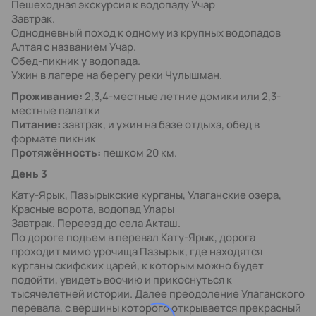
Пешеходная экскурсия к водопаду Учар
Завтрак.
Однодневный поход к одному из крупных водопадов
Алтая с названием Учар.
Обед-пикник у водопада.
Ужин в лагере на берегу реки Чулышман.
Проживание:
2,3,4-местные летние домики или 2,3-
местные палатки
Питание:
завтрак, и ужин на базе отдыха, обед в
формате пикник
Протяжённость:
пешком 20 км.
День 3
Кату-Ярык, Пазырыкские курганы, Улаганские озера,
Красные ворота, водопад Улары
Завтрак. Переезд до села Акташ.
По дороге подъем в перевал Кату-Ярык, дорога
проходит мимо урочища Пазырык, где находятся
курганы скифских царей, к которым можно будет
подойти, увидеть воочию и прикоснуться к
тысячелетней истории. Далее преодоление Улаганского
перевала, с вершины которого открывается прекрасный