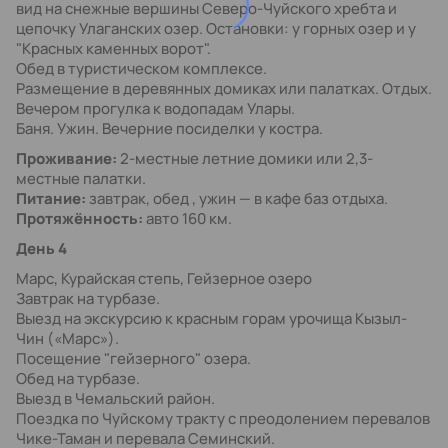
вид на снежные вершины Северо-Чуйского хребта и
цепочку Улаганских озер. Остановки: у горных озер и у
"Красных каменных ворот".
Обед в туристическом комплексе.
Размещение в деревянных домиках или палатках. Отдых.
Вечером прогулка к водопадам Улары.
Баня. Ужин. Вечерние посиделки у костра.
Проживание:
2-местные летние домики или 2,3-
местные палатки.
Питание:
завтрак, обед , ужин — в кафе баз отдыха.
Протяжённость:
авто 160 км.
День 4
Марс, Курайская степь, Гейзерное озеро
Завтрак на турбазе.
Выезд на экскурсию к красным горам урочища Кызыл-
Чин («Марс»).
Посещение "гейзерного" озера.
Обед на турбазе.
Выезд в Чемальский район.
Поездка по Чуйскому тракту с преодолением перевалов
Чике-Таман и перевала Семинский.