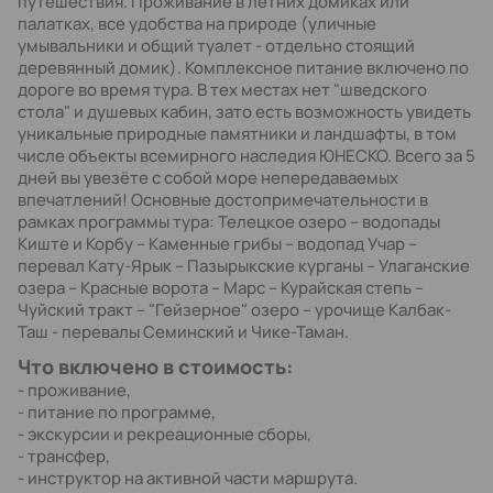
путешествия. Проживание в летних домиках или
палатках, все удобства на природе (уличные
умывальники и общий туалет - отдельно стоящий
деревянный домик). Комплексное питание включено по
дороге во время тура. В тех местах нет "шведского
стола" и душевых кабин, зато есть возможность увидеть
уникальные природные памятники и ландшафты, в том
числе объекты всемирного наследия ЮНЕСКО. Всего за 5
дней вы увезёте с собой море непередаваемых
впечатлений! Основные достопримечательности в
рамках программы тура: Телецкое озеро – водопады
Киште и Корбу – Каменные грибы – водопад Учар –
перевал Кату-Ярык – Пазырыкские курганы – Улаганские
озера – Красные ворота – Марс – Курайская степь –
Чуйский тракт – "Гейзерное" озеро – урочище Калбак-
Таш - перевалы Семинский и Чике-Таман.
Что включено в стоимость:
- проживание,
- питание по программе,
- экскурсии и рекреационные сборы,
- трансфер,
- инструктор на активной части маршрута.