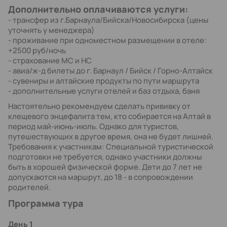
Дополнительно оплачиваются услуги:
- трансфер из г.Барнаула/Бийска/Новосибирска (цены
уточнять у менеджера)
- проживание при одноместном размещении в отеле:
+2500 руб/ночь
- страхование МС и НС
- авиа/ж-д билеты до г. Барнаул / Бийск / Горно-Алтайск
- сувениры и алтайские продукты по пути маршрута
- дополнительные услуги отелей и баз отдыха, баня
Настоятельно рекомендуем сделать прививку от
клещевого энцефалита тем, кто собирается на Алтай в
период май-июнь-июль. Однако для туристов,
путешествующих в другое время, она не будет лишней.
Требования к участникам: Специальной туристической
подготовки не требуется, однако участники должны
быть в хорошей физической форме. Дети до 7 лет не
допускаются на маршрут, до 18 - в сопровождении
родителей.
Программа тура
День 1