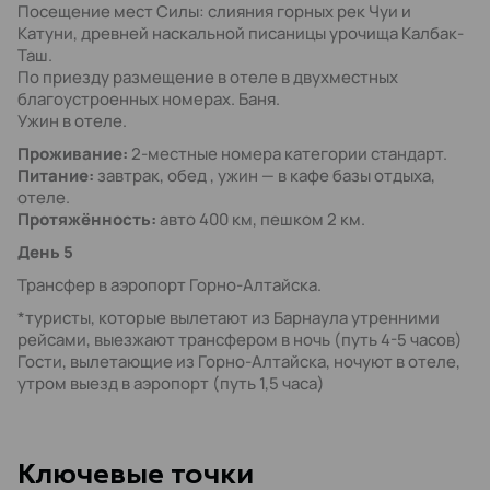
Посещение мест Силы: слияния горных рек Чуи и
Катуни, древней наскальной писаницы урочища Калбак-
Таш.
По приезду размещение в отеле в двухместных
благоустроенных номерах. Баня.
Ужин в отеле.
Проживание:
2-местные номера категории стандарт.
Питание:
завтрак, обед , ужин — в кафе базы отдыха,
отеле.
Протяжённость:
авто 400 км, пешком 2 км.
День 5
Трансфер в аэропорт Горно-Алтайска.
*туристы, которые вылетают из Барнаула утренними
рейсами, выезжают трансфером в ночь (путь 4-5 часов)
Гости, вылетающие из Горно-Алтайска, ночуют в отеле,
утром выезд в аэропорт (путь 1,5 часа)
Kлючевые точки