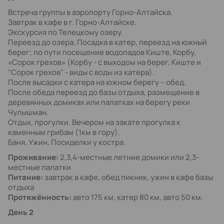
Встреча группы в аэропорту Горно-Алтайска.
Завтрак в кафе в г. Горно-Алтайске.
Экскурсия по Телецкому озеру.
Переезд до озера. Посадка в катер, переезд на южный
берег; по пути посещение водопадов Киште, Корбу,
«Сорок грехов» (Корбу - с выходом на берег, Киште и
"Сорок грехов" - виды с воды из катера).
После высадки с катера на южном берегу – обед.
После обеда переезд до базы отдыха, размещение в
деревянных домиках или палатках на берегу реки
Чулышман.
Отдых, прогулки. Вечером на закате прогулка к
каменным грибам (1км в гору).
Баня. Ужин. Посиделки у костра.
Проживание:
2,3,4-местные летние домики или 2,3-
местные палатки
Питание:
завтрак в кафе, обед пикник, ужин в кафе базы
отдыха
Протяжённость:
авто 175 км, катер 80 км, авто 50 км.
День 2