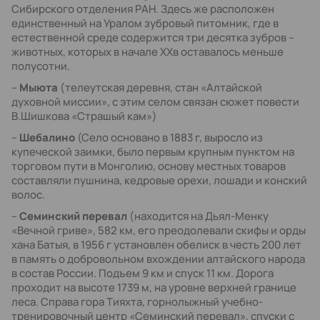
Сибирского отделения РАН. Здесь же расположен
единственный на Уралом зубровый питомник, где в
естественной среде содержится три десятка зубров –
животных, которых в начале XXв оставалось меньше
полусотни.
–
Мыюта
(телеутская деревня, стан «Алтайской
духовной миссии», с этим селом связан сюжет повести
В.Шишкова «Страшый кам»)
–
Шебалино
(Село основано в 1883 г, выросло из
купеческой заимки, было первым крупным пунктом на
торговом пути в Монголию, основу местных товаров
составляли пушнина, кедровые орехи, лошади и конский
волос.
–
Семинский перевал
(находится на Дьял-Менку
«Вечной гриве», 582 км, его преодолевали скифы и орды
хана Батыя, в 1956 г установлен обелиск в честь 200 лет
в память о добровольном вхождении алтайского народа
в состав России. Подъем 9 км и спуск 11 км. Дорога
проходит на высоте 1739 м, на уровне верхней границе
леса. Справа гора Тияхта, горнолыжный учебно-
тренировочный центр «Семинский перевал», спуски с