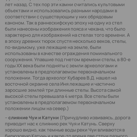
лет назад. С тех пор эти камни считались культовыми
объектами и использовались разными народами в
соответствии с существующим у них обрядовым
каноном. Так в раннескифскую эпоху на одну из стел
были нанесены изображения пояса и чекана, что было
характерно для изображений на стелах того времени. А
в эпоху древних тюрок спустя несколько веков, стелы,
по-видимому, уже лежащие на земле, были
использованы в качестве ограждения поминального
сооружения. Упавшие под гнетом времени стелы, в 80-е
годы XX века были подняты с земли археологами и
установлены в предполагаемом первоначальном
положении. Тогда археолог Кубарев В.Д. нашел на
восточной окраине села Иня лежащие и частично
заросшие землей три длинные стелы. Высота самой
высокой стелы превышала 4 метра. Все стелы были
установлены в предполагаемом первоначальном
положении лицом на север.)
–
слияние Чуи и Катуни
(Причудливо извиваясь, дорога
приводит нас к слиянию рек Чуя и Катунь. Сверху
хорошо видно, как темные воды реки Чуи вливаются в
бирюзовую Катунь и какое-то время две струи разного