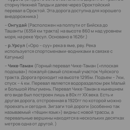
сторну Нижней Талды и далее через Ороктойский
перевал в Ороктой. Эта дорога доступна для хорошего
внедорожника )
–
Онгудай
(Расположен на полпути от Бийска до
Ташанты (635й км тракта) на высоте 860 м над уровнем
моря, на реке Урсул. Основано в 1626г.)
–
р.Урсул
(«Оро – суу» река в яме, рву. Река
используется спортсменами-водниками в связке с
Катунью)
–
Чике-Таман
(Горный перевал Чике-Таман («плоская
подошва») пожалуй самый сложный участок Чуйского
тракта. Дорога проходит на высоте 1295м. Подъем – 7км,
спуск – 4 км. Перевал является водоразделом рек Малый
и Большой Ильгумень. Перевал Чике-Таман в нынешнем
его виде был построен лишь в 80х гг ХХ века. Есть и
другая дорога, отстроенная в 1920гг по которой можно
проехать и сегодня. Зигзаги той дороги (особенно так
называемый «тёщин язык») видны с новой трассы, а
перевальные вершины находятся в нескольких десятках
метров одна от другой. )