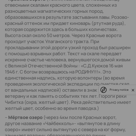
отвесными скалами красного цвета, сложенных из
разноцветных магматических горных пород,
образовавшихся в результате застывания лавы. Розово-
красный оттенок им придает киноварь (ртутная руда),
которая содержится здесь в больших количествах.
Высота скал около 50 метров. Через Красные ворота
проходит участок Улаганского тракта. При
прокладывании этой дороги узкий проход был расширен
с помощью взрывных работ. Текст на скале передает
искренне счастье человека, вернувшегося домой живым
с Великой Отечественной Войны : «С.Д.Куюков 16 мая
1946 г. С богом возвращаюсь на РОДИНУ!!!». Это
единственная надпись, которую волонтеры (во время
проведения экологической экспедиции по очистке скал
от вандальных надписей) оставили в знак уважения к
Privacy notice
ветерану и как память о событиях тех лет. Пороги реки
Чибитка (охра, желтый цвет). Река действительно имеет
желтый цвет, особенно во время паводка.)
–
Мёртвое озеро
(через 4км после Красных ворот,
другое название «Чайбекколь»- «вытянутое в длину
озеро» имеет сильно вытянутую с севера на юг форму,
занимает впадину, образовавшуюся по линии