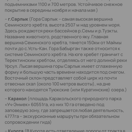
подъемниками 1100 и 700 метров. Устойчивое снежное
покрытие в середины ноября и начала мая )
–
г.Сарлык
(Гора Сарлык – самая высокая вершина
Семинского хребта, высота 2507 м над уровнем моря.
Здесь рождаются реки бассейнов р.Семы и р.Туэкты.
Название животного, родственного яку. Главная
вершина Семинского хребта, тянется 150км от Маймы
почти до с.Усть-Кан. Гора Бабырган также относится к
системе Семинского хребта. На юге хребет граничит с
Теректинским хребтом, отделяясь от него долиной реки
Урсул. Лысая вершина горы Сарлык имеет сглаженную
форму и большую часть времени находится под снегом.
Восточный склон представляет собой цирк из почти
отвесных скал (около 100 метров высоты), на дне
которого находятся Туюкские (или Куратинские) озера.)
–
Каракол
(площадь Каракольского природного парка
«Уч-Энмек» 60551га, из них 10 га отведено под
заповедую зону, где запрещается любая деятельность,
4777га – экскурсионные маршруты при обязательном
сопровождении гида)
–
Курота
(В Куроте есть ответвление дороги от тракта в