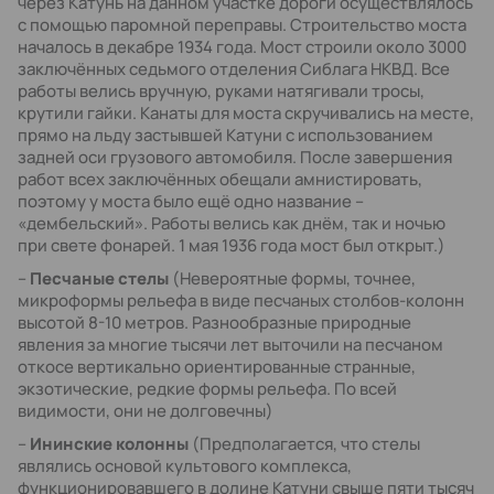
через Катунь на данном участке дороги осуществлялось
с помощью паромной переправы. Строительство моста
началось в декабре 1934 года. Мост строили около 3000
заключённых седьмого отделения Сиблага НКВД. Все
работы велись вручную, руками натягивали тросы,
крутили гайки. Канаты для моста скручивались на месте,
прямо на льду застывшей Катуни с использованием
задней оси грузового автомобиля. После завершения
работ всех заключённых обещали амнистировать,
поэтому у моста было ещё одно название –
«дембельский». Работы велись как днём, так и ночью
при свете фонарей. 1 мая 1936 года мост был открыт.)
–
Песчаные стелы
(Невероятные формы, точнее,
микроформы рельефа в виде песчаных столбов-колонн
высотой 8-10 метров. Разнообразные природные
явления за многие тысячи лет выточили на песчаном
откосе вертикально ориентированные странные,
экзотические, редкие формы рельефа. По всей
видимости, они не долговечны)
–
Ининские колонны
(Предполагается, что стелы
являлись основой культового комплекса,
функционировавшего в долине Катуни свыше пяти тысяч