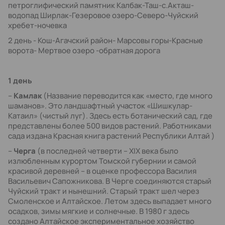
петроглифический памятник Калбак-Таш-с.Акташ-
водопад Ширлак-Гезеровое озеро-Северо-Чуйский
хребет-ночевка
2 день - Кош-Агачский район- Марсовы горы-Красные
ворота- Мертвое озеро -обратная дорога
1 день
–
Камлак
(Название переводится как «место, где много
шаманов». Это ландшафтный участок «Шишкулар-
Катаил» (чистый луг). Здесь есть ботанический сад, где
представлены более 500 видов растений. Работниками
сада издана Красная книга растений Республики Алтай )
–
Черга
(в последней четверти – XIX века было
излюбленным курортом Томской губернии и самой
красивой деревней – в оценке профессора Василия
Васильевич Сапожникова. В Черге соединяются старый
Чуйский тракт и нынешний. Старый тракт шел через
Смоленское и Алтайское. Летом здесь выпадает много
осадков, зимы мягкие и солнечные. В 1980 г здесь
создано Алтайское экспериментальное хозяйство