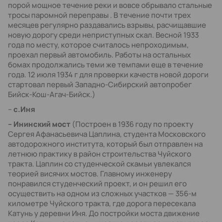
порой мощное течение реки и вовсе обрывало стальные
тросы паромной переправы . В течение почти трех
месяцев регулярно раздавались взрывы, расчищавшие
новую дорогу среди неприступных скал. Весной 1933
года по месту, которое считалось непроходимым,
проехал первый автомобиль. Работы на остальных
бомах продолжались теми же темпами еще в течение
года. 12 июля 1934 г для проверки качеств новой дороги
стартовал первый Западно-Сибирский автопробег
Бийск-Кош-Агач-Бийск.)
–
с.Иня
– Ининский мост
(Построен в 1936 году по проекту
Сергея Афанасьевича Цаплина, студента Московского
автодорожного института, который был отправлен на
летнюю практику в район строительства Чуйского
тракта. Цаплин со студенческой скамьи увлекался
теорией висячих мостов. Главному инженеру
понравился студенческий проект, и он решил его
осуществить на одном из сложных участков — 356-м
километре Чуйского тракта, где дорога пересекала
Катунь у деревни Иня. До постройки моста движение