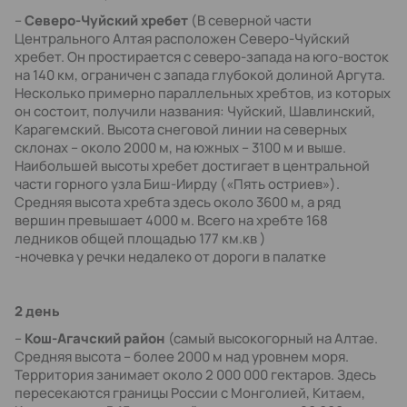
–
Северо-Чуйский хребет
(В северной части
Центрального Алтая расположен Северо-Чуйский
хребет. Он простирается с северо-запада на юго-восток
на 140 км, ограничен с запада глубокой долиной Аргута.
Несколько примерно параллельных хребтов, из которых
он состоит, получили названия: Чуйский, Шавлинский,
Карагемский. Высота снеговой линии на северных
склонах – около 2000 м, на южных – 3100 м и выше.
Наибольшей высоты хребет достигает в центральной
части горного узла Биш-Иирду («Пять остриев»).
Средняя высота хребта здесь около 3600 м, а ряд
вершин превышает 4000 м. Всего на хребте 168
ледников общей площадью 177 км.кв )
-ночевка у речки недалеко от дороги в палатке
2 день
–
Кош-Агачский район
(самый высокогорный на Алтае.
Средняя высота – более 2000 м над уровнем моря.
Территория занимает около 2 000 000 гектаров. Здесь
пересекаются границы России с Монголией, Китаем,