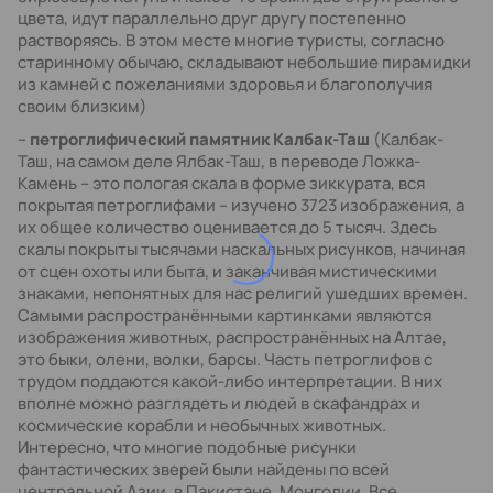
цвета, идут параллельно друг другу постепенно
растворяясь. В этом месте многие туристы, согласно
старинному обычаю, складывают небольшие пирамидки
из камней с пожеланиями здоровья и благополучия
своим близким)
–
петроглифический памятник Калбак-Таш
(Калбак-
Таш, на самом деле Ялбак-Таш, в переводе Ложка-
Камень – это пологая скала в форме зиккурата, вся
покрытая петроглифами – изучено 3723 изображения, а
их общее количество оценивается до 5 тысяч. Здесь
скалы покрыты тысячами наскальных рисунков, начиная
от сцен охоты или быта, и заканчивая мистическими
знаками, непонятных для нас религий ушедших времен.
Самыми распространёнными картинками являются
изображения животных, распространённых на Алтае,
это быки, олени, волки, барсы. Часть петроглифов с
трудом поддаются какой-либо интерпретации. В них
вполне можно разглядеть и людей в скафандрах и
космические корабли и необычных животных.
Интересно, что многие подобные рисунки
фантастических зверей были найдены по всей
центральной Азии, в Пакистане, Монголии. Все