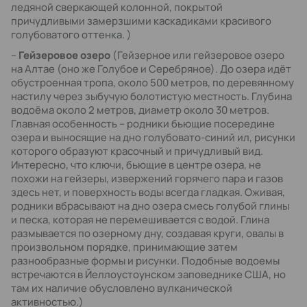
ледяной сверкающей колонной, покрытой
причудливыми замерзшими каскадиками красивого
голубоватого оттенка. )
–
Гейзеровое озеро
(Гейзерное или гейзеровое озеро
на Алтае (оно же Голубое и Серебряное). До озера идёт
обустроенная тропа, около 500 метров, по деревянному
настилу через зыбучую болотистую местность. Глубина
водоёма около 2 метров, диаметр около 30 метров.
Главная особенность – родники бьющие посередине
озера и выносящие на дно голубовато-синий ил, рисунки
которого образуют красочный и причудливый вид.
Интересно, что ключи, бьющие в центре озера, не
похожи на гейзеры, извержений горячего пара и газов
здесь нет, и поверхность воды всегда гладкая. Оживая,
родники вбрасывают на дно озера смесь голубой глины
и песка, которая не перемешивается с водой. Глина
размывается по озерному дну, создавая круги, овалы в
произвольном порядке, принимающие затем
разнообразные формы и рисунки. Подобные водоемы
встречаются в Йеллоустоунском заповеднике США, но
там их наличие обусловлено вулканической
активностью.)