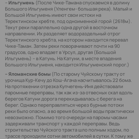
–
Ильгумень
(После Чике-Тамана спускаемся в долину
Большого Ильгуменя (Уленгем- большая река). Малый и
Большой Ильгумень имеют свои истоки на
Теректинском хребте, под одноименной горой (2618м).
Текут реки параллельно одна другой в восточном
направлении. Их разделяет водораздельный отрог
Теректинского хребта, на котором находится перевал
Чике-Таман. Затем реки поворачивают почти на 90
градусов, одно впадает в Урсул, другая (Большой
Ильгумень) – в Катунь. На Катуни, в месте впадения
Большого Ильгуменя, находится Ильгуменский порог.)
– Яломанские бомы
(По старому Чуйскому тракту от
урочища Кур-Кечу до Кош-Агача насчитывалось 22 бома.
На протяжении отрезка Купчегень-Иня действовали
паромные переправы, так как из-за отвесных скал вдоль
берегов Катуни дорога перекидывалась с берега на
берег. Однако переправляться через бурные потоки
реки было опасно, а во время большой воды практически
невозможно. Помимо того очереди на паромы часами
задерживали транспорт у каждой переправы. Ведь
строительство Чуйского тракта шло полным ходом, по
трассе проходили сотни автомобилей в сутки. К тому же