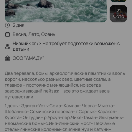
21
Фото
2 дня
Весна, Лето, Осень
Низкий<br /> Не требует подготовки возможен с
детьми
ООО "АМАДУ"
Два перевала, бомы, археологические памятники вдоль
дороги, несколько разных озер, цветные скалы, а
главное – постоянно меняющийся, но всегда
завораживающий пейзаж – все это ожидает вас в
путешествии.
1 день - Эдиган-Усть-Сема- Камлак- Черга– Мыюта–
Шебалино- Семинский перевал- г.Сарлык- Каракол-
Курота– Онгудай– р.Урсул-пер.Чике-Таман- Ильгумень-
Яломанские бомы-с.Иня-Ининский мост- Песчаные
стелы-Ининские колонны- слияние Чуи и Катуни–