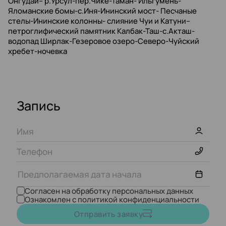
Онгудай– р.Урсул-пер.Чике-Таман- Ильгумень-
Яломанские бомы-с.Иня-Ининский мост- Песчаные
стелы-Ининские колонны- слияние Чуи и Катуни–
петроглифический памятник Калбак-Таш-с.Акташ-
водопад Ширлак-Гезеровое озеро-Северо-Чуйский
хребет-ночевка
Запись
Согласен на обработку персональных данных
Ознакомлен с политикой конфиденциальности
Август,
2026
Отправить заявку