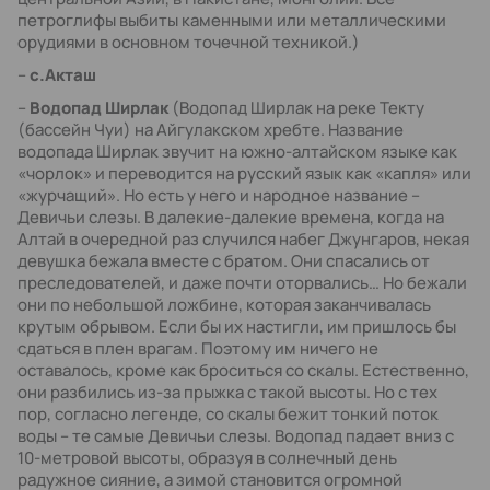
петроглифы выбиты каменными или металлическими
орудиями в основном точечной техникой.)
–
с.Акташ
–
Водопад Ширлак
(Водопад Ширлак на реке Текту
(бассейн Чуи) на Айгулакском хребте. Название
водопада Ширлак звучит на южно-алтайском языке как
«чорлок» и переводится на русский язык как «капля» или
«журчащий». Но есть у него и народное название –
Девичьи слезы. В далекие-далекие времена, когда на
Алтай в очередной раз случился набег Джунгаров, некая
девушка бежала вместе с братом. Они спасались от
преследователей, и даже почти оторвались… Но бежали
они по небольшой ложбине, которая заканчивалась
крутым обрывом. Если бы их настигли, им пришлось бы
сдаться в плен врагам. Поэтому им ничего не
оставалось, кроме как броситься со скалы. Естественно,
они разбились из-за прыжка с такой высоты. Но с тех
пор, согласно легенде, со скалы бежит тонкий поток
воды – те самые Девичьи слезы. Водопад падает вниз с
10-метровой высоты, образуя в солнечный день
радужное сияние, а зимой становится огромной