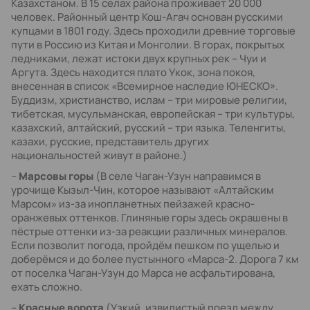
Казахстаном. В 15 селах района проживает 20 000
человек. Районный центр Кош-Агач основан русскими
купцами в 1801 году. Здесь проходили древние торговые
пути в Россию из Китая и Монголии. В горах, покрытых
ледниками, лежат истоки двух крупных рек – Чуи и
Аргута. Здесь находится плато Укок, зона покоя,
внесенная в список «Всемирное наследие ЮНЕСКО».
Буддизм, христианство, ислам – три мировые религии,
тибетская, мусульманская, европейская – три культуры,
казахский, алтайский, русский – три языка. Теленгиты,
казахи, русские, представитель других
национальностей живут в районе.)
–
Марсовы горы
(В селе Чаган-Узун направимся в
урочище Кызыл-Чин, которое называют «Алтайским
Марсом» из-за инопланетных пейзажей красно-
оранжевых оттенков. Глиняные горы здесь окрашены в
пёстрые оттенки из-за реакции различных минералов.
Если позволит погода, пройдём пешком по ущелью и
доберёмся и до более пустынного «Марса-2. Дорога 7 км
от поселка Чаган-Узун до Марса не асфальтирована,
ехать сложно.
–
Красные ворота
(Узкий, извилистый поезд между