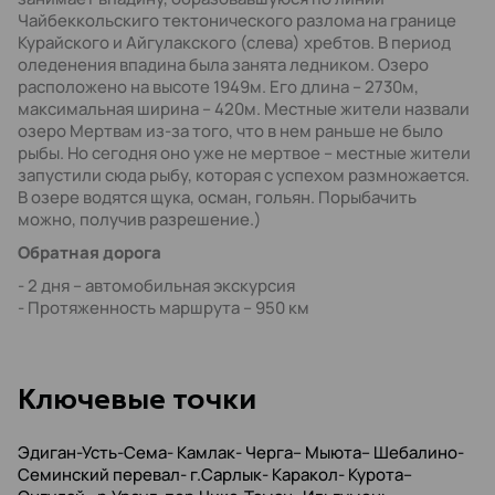
Чайбеккольскиго тектонического разлома на границе
Курайского и Айгулакского (слева) хребтов. В период
оледенения впадина была занята ледником. Озеро
расположено на высоте 1949м. Его длина – 2730м,
максимальная ширина – 420м. Местные жители назвали
озеро Мертвам из-за того, что в нем раньше не было
рыбы. Но сегодня оно уже не мертвое – местные жители
запустили сюда рыбу, которая с успехом размножается.
В озере водятся щука, осман, гольян. Порыбачить
можно, получив разрешение.)
Обратная дорога
- 2 дня – автомобильная экскурсия
- Протяженность маршрута – 950 км
Kлючевые точки
Эдиган-Усть-Сема- Камлак- Черга– Мыюта– Шебалино-
Семинский перевал- г.Сарлык- Каракол- Курота–