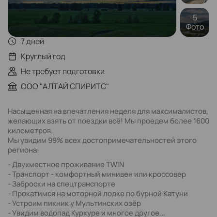
5
Фото
7 дней
Круглый год
Не требует подготовки
ООО "АЛТАЙ СПИРИТС"
Насыщенная на впечатления неделя для максималистов,
желающих взять от поездки всё! Мы проедем более 1600
километров.
Мы увидим 99% всех достопримечательностей этого
региона!
- Двухместное проживание TWIN
- Транспорт - комфортный минивен или кроссовер
- Заброски на спецтранспорте
- Прокатимся на моторной лодке по бурной Катуни
- Устроим пикник у Мультинских озёр
- Увидим водопад Куркуре и многое другое...