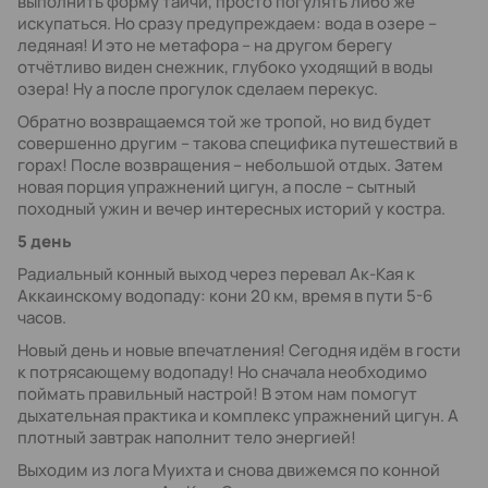
выполнить форму тайчи, просто погулять либо же
искупаться. Но сразу предупреждаем: вода в озере –
ледяная! И это не метафора – на другом берегу
отчётливо виден снежник, глубоко уходящий в воды
озера! Ну а после прогулок сделаем перекус.
Обратно возвращаемся той же тропой, но вид будет
совершенно другим – такова специфика путешествий в
горах! После возвращения – небольшой отдых. Затем
новая порция упражнений цигун, а после – сытный
походный ужин и вечер интересных историй у костра.
5 день
Радиальный конный выход через перевал Ак-Кая к
Аккаинскому водопаду: кони 20 км, время в пути 5-6
часов.
Новый день и новые впечатления! Сегодня идём в гости
к потрясающему водопаду! Но сначала необходимо
поймать правильный настрой! В этом нам помогут
дыхательная практика и комплекс упражнений цигун. А
плотный завтрак наполнит тело энергией!
Выходим из лога Муихта и снова движемся по конной