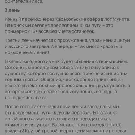
обитателей леса.
3 день
Конный переход через Каракольские озёра в лог Муихта.
На конях мы сегодня преодолеем 15 км пути – это
примерно 4-5 часов без учёта остановок.
Третий день начнётся с пробуждения, упражнений цигун
и вкусного завтрака. А впереди – так много красоты и
новых впечатлений!
В качестве одного из них будет общение с твоим конём.
Сегодня мы предлагаем тебе стать чуточку ближе к
существу, которое послушно везёт тебя по извилистым
горным тропам. Общение, чистка, заплетение гривы –
всё это увлекательный процесс общения двух существ, в
котором человек делает попытку понять лошадь, а
лошадь – человека.
После того, как лошадки почищены и засёдланы, мы
отправляемся в путь - к духам перевала Багаташ. С
алтайского языка это название переводится как
«каменная лягушка». Возможно, нам даже удастся её
увидеть! Крутой тропой вверх поднимаемся на перевал