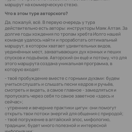
маршрут на коммерческую стезю.
Что в этом туре авторского?
Да, пожалуй, всё. В первую очередь у тура
действительно есть авторы: инструкторы Маяк Алтая. За
долгие годы хождения по тропам хребта Иолго нашей
команде удалось найти и проработать оптимальный
маршрут, в котором хватает удивительных видов,
уединённых мест, захватывающих дух конных и пеших
спусков и подъёмов. Авторский он ещё и потому, что для
этого маршрута создана уникальная программа, в
которую входят:
- твоё пробуждение вместе с горными духами: будем
учиться слушать и слышать песни кедров и ручьёв,
смотреть и видеть, а самое главное - замедляться и
пропускать через себя то самое заветное «здесь и
сейчас»;
- утренние и вечерние практики цигун: они помогут
открыть твои потоки энергий для общения с природой;
- твоё погружение в алтайский эпос, мифологию,
традиции; будет много полезной и интересной
информации;