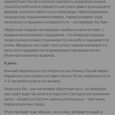
свежестью! На него можно смотреть издалека, можно
подойти поближе и присесть на ствол давно рухнувшего
дерева, а можно зайти под струю воды. Насмотревшись
на водопад, поднимаемся вверх, перекусываем, ещё
немножко отдыхаем и снова в путь – на перевал Ак-Кая.
Обратный подъём на перевал особенно впечатляет. У
всадников возникает ощущение, что впереди идущие
люди и кони словно поднимаются на небо и скрываются
в нём. Вечером нас ждёт прогулка к камню желаний и с
него же открывается потрясающая панорама на лог
Муихта в закатных красках.
6 день
Конный переход из лога Муихта на стоянку Кылай через
Каракольские озёра составит около 15 км, а время в пути
4-5 часов без учёта остановок.
Казалось бы – мы начинаем обратный путь, но впереди
нас ждёт ещё так много открытий! Сегодня же основная
цель – сходить в гости к самому большому – третьему
Каракольскому озеру.
Утро пройдёт как обычно, но к нему добавится ещё и