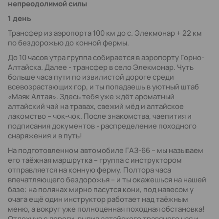
непреодолимой силы
1 день
Трансфер из аэропорта 100 км до с. Элекмонар + 22 км
по бездорожью до конной фермы.
До 10 часов утра группа собирается в аэропорту Горно-
Алтайска. Далее - трансфер в село Элекмонар. Чуть
больше часа пути по извилистой дороге среди
всевозрастающих гор, и ты попадаешь в уютный штаб
«Маяк Алтая». Здесь тебя уже ждёт ароматный
алтайский чай на травах, свежий мёд и алтайское
лакомство – чок-чок. После знакомства, чаепития и
подписания документов - распределение походного
снаряжения и в путь!
На подготовленном автомобиле ГАЗ-66 – мы называем
его таёжная маршрутка – группа с инструктором
отправляется на конную ферму. Полтора часа
впечатляющего бездорожья – и ты окажешься на нашей
базе: на полянах мирно пасутся кони, под навесом у
очага ещё один инструктор работает над таёжным
меню, а вокруг уже полноценная походная обстановка!
Отдохнув с дороги, выпив алтайского травяного чая и