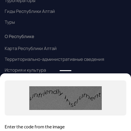
Туроператоры
Гиды Республики Алтай
Туры
О Республике
Карта Республики Алтай
Территориально-административные сведения
История и культура
Народные промыслы
Алтайский язык
Информация
Статьи и новости
Контакты