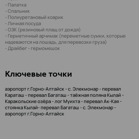
- Палатка
- Спальник
- Полиуретановый коврик
- Личная посуда
- ОЗК (резиновый плащ от дождя)
- Герметичный арчимак (переметные сумки, которые
надеваются на лошадь, для перевозки груза)
- Драйбег - гермомешок
Kлючевые точки
аэропорт г.Горно-Алтайск - с. Элекмонар - перевал
Караташ - перевал Багаташ - таёжная поляна Кылай -
Каракольские озёра - лог Муихта - перевал Ак-Кая -
стоянка Кылай- перевал Багаташ - с. Элекмонар -
аэропорт г.Горно-Алтайск