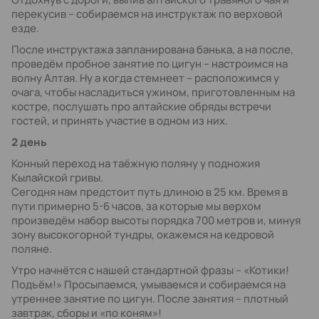
перекусив – собираемся на инструктаж по верховой
езде.
После инструктажа запланирована банька, а на после,
проведём пробное занятие по цигун – настроимся на
волну Алтая. Ну а когда стемнеет – расположимся у
очага, чтобы насладиться ужином, приготовленным на
костре, послушать про алтайские обряды встречи
гостей, и принять участие в одном из них.
2 день
Конный переход на таёжную поляну у подножия
Кылайской гривы.
Сегодня нам предстоит путь длиною в 25 км. Время в
пути примерно 5-6 часов, за которые мы верхом
произведём набор высоты порядка 700 метров и, минуя
зону высокогорной тундры, окажемся на кедровой
поляне.
Утро начнётся с нашей стандартной фразы – «Котики!
Подъём!» Просыпаемся, умываемся и собираемся на
утреннее занятие по цигун. После занятия – плотный
завтрак, сборы и «по коням»!