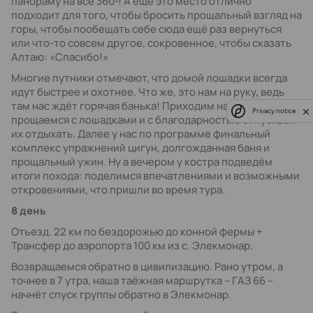
панораму на все 360º! А ещё это место отлично
подходит для того, чтобы бросить прощальный взгляд на
горы, чтобы пообещать себе сюда ещё раз вернуться
или что-то совсем другое, сокровенное, чтобы сказать
Алтаю: «Спасибо!»
Многие путники отмечают, что домой лошадки всегда
идут быстрее и охотнее. Что же, это нам на руку, ведь
там нас ждёт горячая банька! Приходим на базу,
Privacy notice
прощаемся с лошадками и с благодарностью отпускаем
их отдыхать. Далее у нас по программе финальный
комплекс упражнений цигун, долгожданная баня и
прощальный ужин. Ну а вечером у костра подведём
итоги похода: поделимся впечатлениями и возможными
откровениями, что пришли во время тура.
8 день
Отъезд. 22 км по бездорожью до конной фермы +
Трансфер до аэропорта 100 км из с. Элекмонар.
Возвращаемся обратно в цивилизацию. Рано утром, а
точнее в 7 утра, наша таёжная маршрутка – ГАЗ 66 –
начнёт спуск группы обратно в Элекмонар.