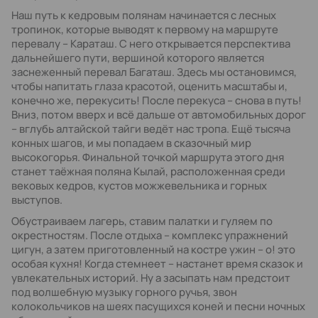
Наш путь к кедровым полянам начинается с лесных
тропинок, которые выводят к первому на маршруте
перевалу – Караташ. С него открывается перспектива
дальнейшего пути, вершиной которого является
заснеженный перевал Багаташ. Здесь мы остановимся,
чтобы напитать глаза красотой, оценить масштабы и,
конечно же, перекусить! После перекуса – снова в путь!
Вниз, потом вверх и всё дальше от автомобильных дорог
– вглубь алтайской тайги ведёт нас тропа. Ещё тысяча
конных шагов, и мы попадаем в сказочный мир
высокогорья. Финальной точкой маршрута этого дня
станет таёжная поляна Кылай, расположенная среди
вековых кедров, кустов можжевельника и горных
выступов.
Обустраиваем лагерь, ставим палатки и гуляем по
окрестностям. После отдыха – комплекс упражнений
цигун, а затем приготовленный на костре ужин – о! это
особая кухня! Когда стемнеет – настанет время сказок и
увлекательных историй. Ну а засыпать нам предстоит
под волшебную музыку горного ручья, звон
колокольчиков на шеях пасущихся коней и песни ночных