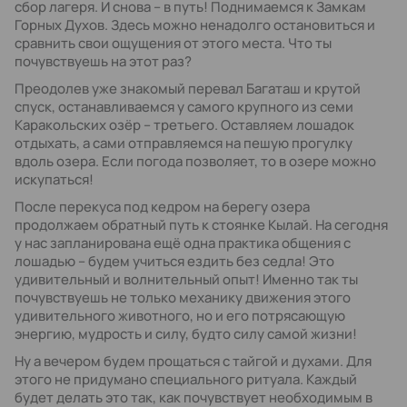
сбор лагеря. И снова – в путь! Поднимаемся к Замкам
Горных Духов. Здесь можно ненадолго остановиться и
сравнить свои ощущения от этого места. Что ты
почувствуешь на этот раз?
Преодолев уже знакомый перевал Багаташ и крутой
спуск, останавливаемся у самого крупного из семи
Каракольских озёр – третьего. Оставляем лошадок
отдыхать, а сами отправляемся на пешую прогулку
вдоль озера. Если погода позволяет, то в озере можно
искупаться!
После перекуса под кедром на берегу озера
продолжаем обратный путь к стоянке Кылай. На сегодня
у нас запланирована ещё одна практика общения с
лошадью – будем учиться ездить без седла! Это
удивительный и волнительный опыт! Именно так ты
почувствуешь не только механику движения этого
удивительного животного, но и его потрясающую
энергию, мудрость и силу, будто силу самой жизни!
Ну а вечером будем прощаться с тайгой и духами. Для
этого не придумано специального ритуала. Каждый
будет делать это так, как почувствует необходимым в