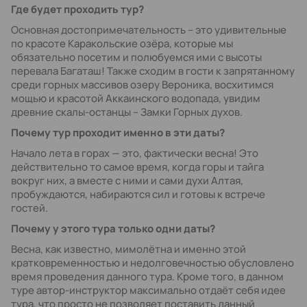
Где будет проходить тур?
Основная достопримечательность – это удивительные
по красоте Каракольские озёра, которые мы
обязательно посетим и полюбуемся ими с высоты
перевала Багаташ! Также сходим в гости к запрятанному
среди горных массивов озеру Вероника, восхитимся
мощью и красотой Аккаинского водопада, увидим
древние скалы-останцы – Замки Горных духов.
Почему тур проходит именно в эти даты?
Начало лета в горах — это, фактически весна! Это
действительно то самое время, когда горы и тайга
вокруг них, а вместе с ними и сами духи Алтая,
пробуждаются, набираются сил и готовы к встрече
гостей.
Почему у этого тура только одни даты?
Весна, как известно, мимолётна и именно этой
кратковременностью и недолговечностью обусловлено
время проведения данного тура. Кроме того, в данном
туре автор-инструктор максимально отдаёт себя идее
тура, что просто не позволяет поставить данный