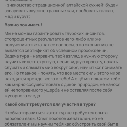
- знакомство с традиционной алтайской кухней: будем
заваривать вкусные травяные чаи, пробовать талкан,
мёд и курут;
Важно понимать!
Мы не можем гарантировать глубоких инсайтов,
стопроцентных результатов чего-либо или же
получения ответа на все вопросы, а по окончанию не
выдаётся сертификат об успешном прохождении.
Задача тура – направить твой взгляд в нужную сторону,
научить видеть скрытую, неочевидную красоту, начать
слушать и слышать мир вокруг себя, научиться понимать
его. Но главное – понять, что все места силы этого мира
находятся прежде всего в тебе! А ещё мы покажем тебе
как мирно сосуществовать с дикой природой, не нанося
ей непоправимого ущерба и не оставляя после себя
мусорного следа.
Какой опыт требуется для участия в туре?
Чтобы отправиться в этот тур не требуется опыта
верховой езды. Опыт походов желателен, но не
обязателен: мы научим тебя как обустроить свой быт в