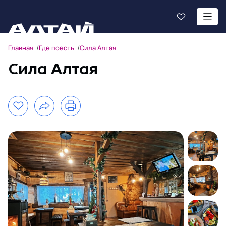
Главная
Где поесть
Сила Алтая
Сила Алтая