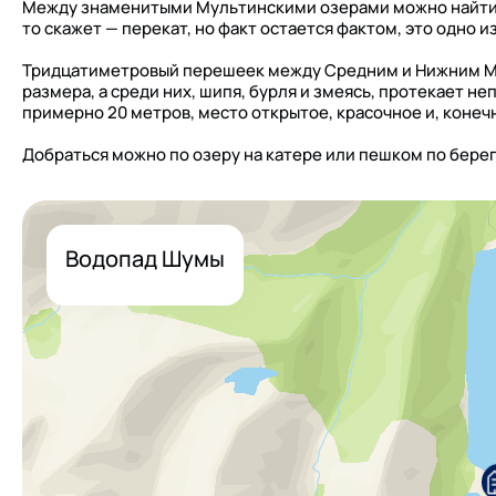
Между знаменитыми Мультинскими озерами можно найти у
то скажет — перекат, но факт остается фактом, это одно и
Тридцатиметровый перешеек между Средним и Нижним М
размера, а среди них, шипя, бурля и змеясь, протекает 
примерно 20 метров, место открытое, красочное и, конеч
Добраться можно по озеру на катере или пешком по берегу
Водопад Шумы