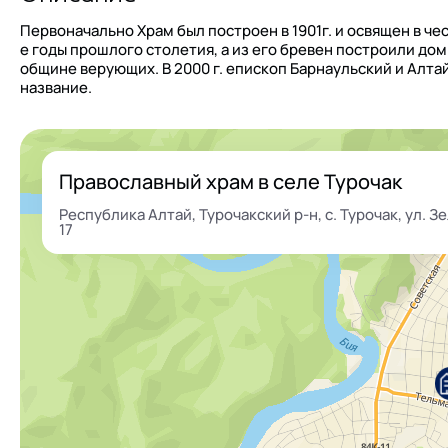
Первоначально Храм был построен в 1901г. и освящен в че
е годы прошлого столетия, а из его бревен построили дом
общине верующих. В 2000 г. епископ Барнаульский и Алта
название.
Православный храм в селе Турочак
Республика Алтай, Турочакский р-н, с. Турочак, ул. З
17