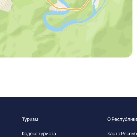
Туризм
О Республик
Кодекс туриста
Карта Респуб