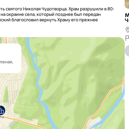
сть святого Николая Чудотворца. Храм разрушили в 80-
 на окраине села, который позднее был передан
М
йский благословил вернуть Храму его прежнее
Ч
еленая,