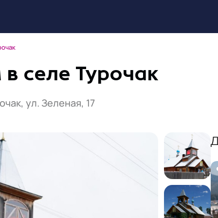
рочак
в селе Турочак
чак, ул. Зеленая, 17
Д