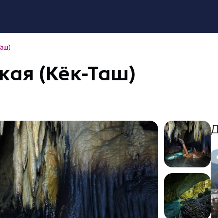
Таш)
ая (Кёк-Таш)
Д