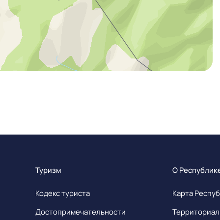
Туризм
О Республик
Кодекс туриста
Карта Респуб
Достопримечательности
Территориал