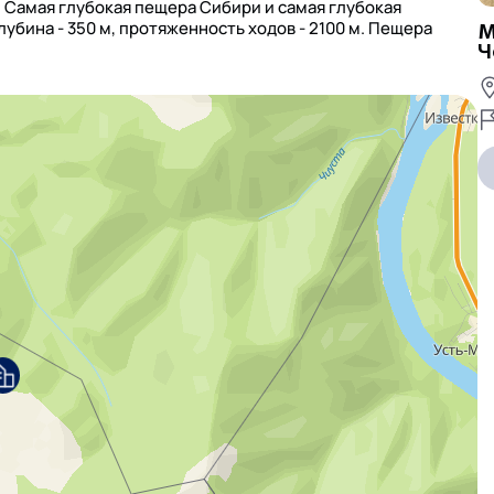
. Самая глубокая пещера Сибири и самая глубокая
убина - 350 м, протяженность ходов - 2100 м. Пещера
М
Ч