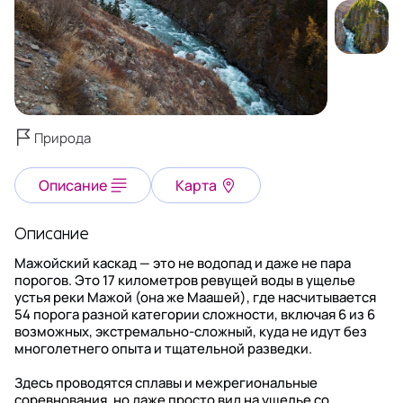
Природа
Описание
Карта
Описание
Мажойский каскад — это не водопад и даже не пара
порогов. Это 17 километров ревущей воды в ущелье
устья реки Мажой (она же Маашей), где насчитывается
54 порога разной категории сложности, включая 6 из 6
возможных, экстремально-сложный, куда не идут без
многолетнего опыта и тщательной разведки.
Здесь проводятся сплавы и межрегиональные
соревнования, но даже просто вид на ущелье со