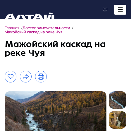
Главная
Достопримечательности
Мажойский каскад на реке Чуя
Мажойский каскад на
реке Чуя