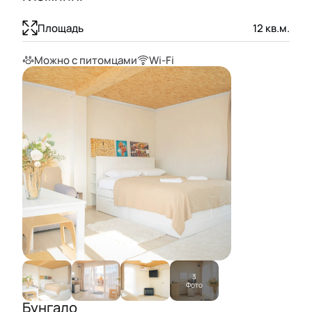
Площадь
12
кв.м.
Можно с питомцами
Wi-Fi
3
Фото
Бунгало