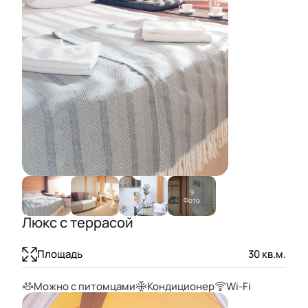
9
Фото
Люкс с террасой
Площадь
30
кв.м.
Можно с питомцами
Кондиционер
Wi-Fi