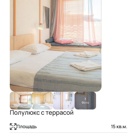
3
Фото
Полулюкс с террасой
Площадь
15
кв.м.