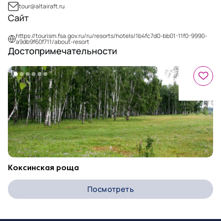
tour@altairaft.ru
Сайт
https://tourism.fsa.gov.ru/ru/resorts/hotels/1b4fc7d0-bb01-11f0-9990-
a9db9f60f711/about-resort
Достопримечательности
Коксинская роща
Посмотреть