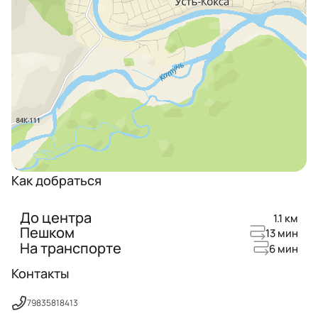
Как добраться
До центра
1.1 км
Пешком
13 мин
На транспорте
6 мин
Контакты
79835818413