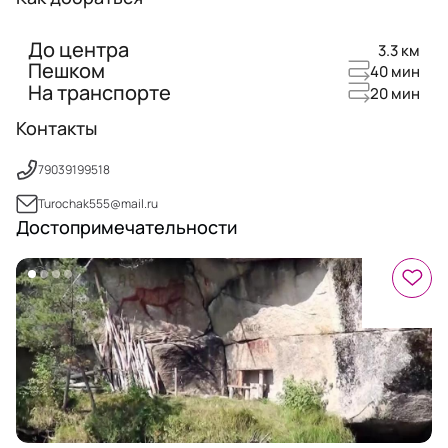
До центра
3.3 км
Пешком
40 мин
На транспорте
20 мин
Контакты
79039199518
Turochak555@mail.ru
Достопримечательности