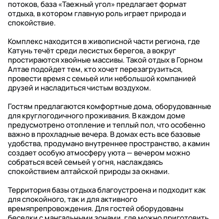
потоков, база «Таежный угол» предлагает формат
отдыха, в котором главную роль играет природа и
спокойствие.
Комплекс находится в живописной части региона, где
Катунь течёт среди лесистых берегов, а вокруг
простираются хвойные массивы. Такой отдых в Горном
Алтае подойдет тем, кто хочет перезагрузиться,
провести время с семьей или небольшой компанией
друзей и насладиться чистым воздухом.
Гостям предлагаются комфортные дома, оборудованные
для круглогодичного проживания. В каждом доме
предусмотрено отопление и теплый пол, что особенно
важно в прохладные вечера. В домах есть все базовые
удобства, продумано внутреннее пространство, а камин
создает особую атмосферу уюта — вечером можно
собраться всей семьей у огня, наслаждаясь
спокойствием алтайской природы за окнами.
Территория базы отдыха благоустроена и подходит как
для спокойного, так и для активного
времяпрепровождения. Для гостей оборудованы
беседки с мангальными зонами, где можно приготовить