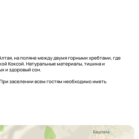
Алтая, на поляне между двумя горными хребтами, где
окой Коксой. Натуральные материалы, тишина и
х и здоровый сон.
 При заселении всем гостям необходимо иметь