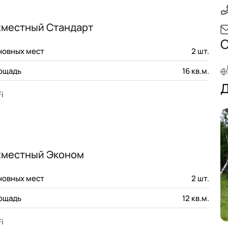
1
2
3
4
5
6
местный Стандарт
С
новных мест
2
шт.
ощадь
16
кв.м.
Д
i
хместный Эконом
новных мест
2
шт.
ощадь
12
кв.м.
i