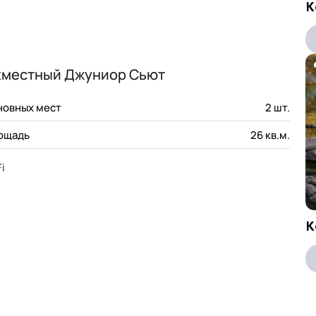
К
хместный Джуниор Сьют
новных мест
2
шт.
ощадь
26
кв.м.
i
К