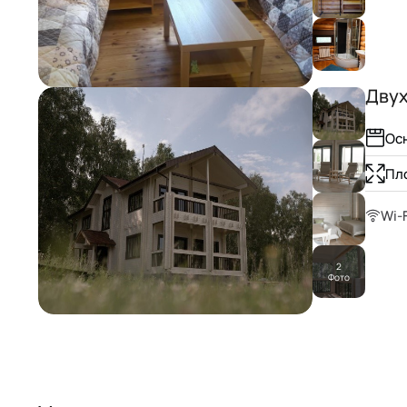
Дву
Ос
Пл
Wi-F
2
Фото