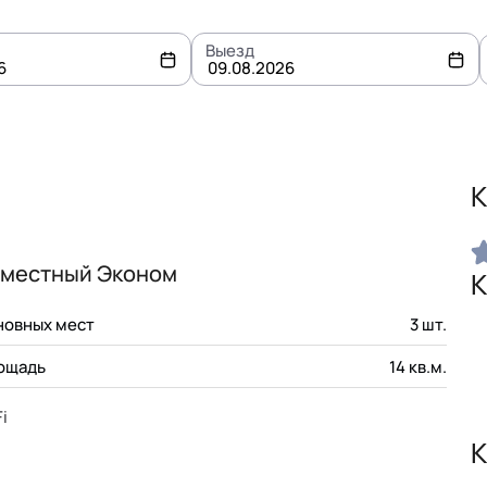
Выезд
Август,
2026
К
ВТ
СР
ЧТ
ПТ
СБ
ВС
28
29
30
31
1
2
хместный Эконом
К
4
5
6
7
8
9
новных мест
3
шт.
11
12
13
14
15
16
ощадь
14
кв.м.
18
19
20
21
22
23
i
25
26
27
28
29
30
К