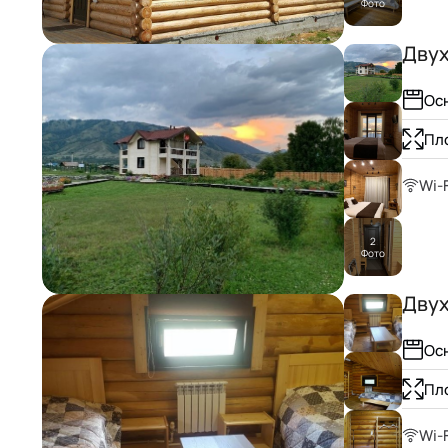
Фото
31
Двух
Ос
Пл
Wi-F
2
Фото
Дву
Ос
Пл
Wi-F