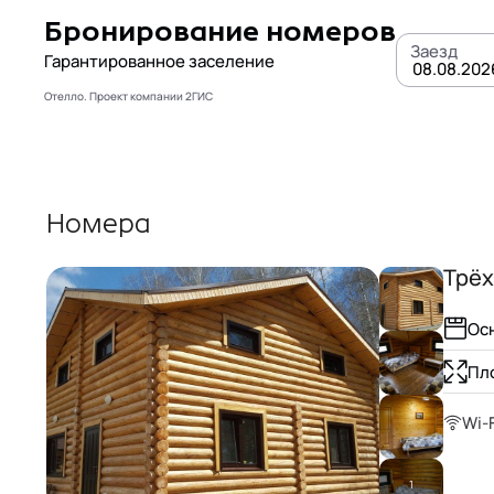
Бронирование номеров
Заезд
Гарантированное заселение
Отелло. Проект компании 2ГИС
ПН
Номера
27
Трё
3
Ос
10
Пл
17
Wi-F
24
1