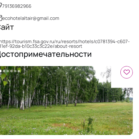
79136982966
ecohotelaltair@gmail.com
айт
https://tourism.fsa.gov.ru/ru/resorts/hotels/c0781394-c607-
11ef-92da-b10c33c3c22e/about-resort
остопримечательности