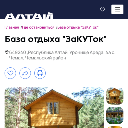
Главная
Где остановиться
База отдыха "ЗаКУТок"
База отдыха "ЗаКУТок"
649240 ,Республика Алтай, Урочище Ареда, 4а с.
Чемал, Чемальский район