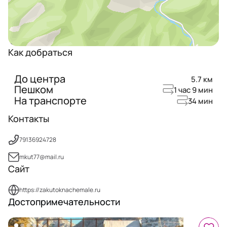
Как добраться
До центра
5.7 км
Пешком
1 час 9 мин
На транспорте
34 мин
Контакты
79136924728
mkut77@mail.ru
Сайт
https://zakutoknachemale.ru
Достопримечательности