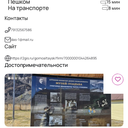
Пешком
15 мин
На транспорте
8 мин
Контакты
79132567586
das-1@mail.ru
Сайт
https://2gis.ru/gornoaltaysk/firm/70000001044264895
Достопримечательности