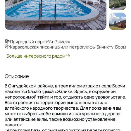
Природный парк «Уч-Энмек»
Каракольская писаница или петроглифы Бичикту-Боом
Больше интересного рядом
Описание
В Онгудайском районе, в трех километрах от села Боочи
находится база отдыха «Эзлик». Здесь, в окружении
непроходимой тайги и гор, отдыхать одно удовольствие.
Все строения на территории выполнены в стиле
алтайского народного творчества. Для проживания вы
можете выбрать себе домики из натурального дерева
или алтайские аилы, также возможно установление
палаток.
Территория базы отдыха находится на берегу горного