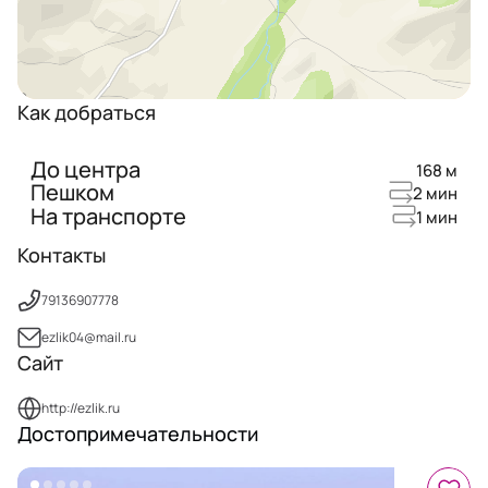
Как добраться
До центра
168 м
Пешком
2 мин
На транспорте
1 мин
Контакты
79136907778
ezlik04@mail.ru
Сайт
http://ezlik.ru
Достопримечательности