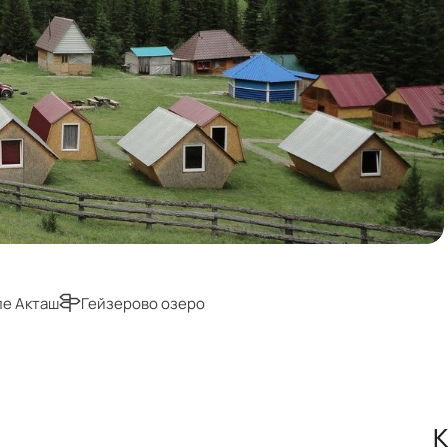
ле Акташ
Гейзерово озеро
К