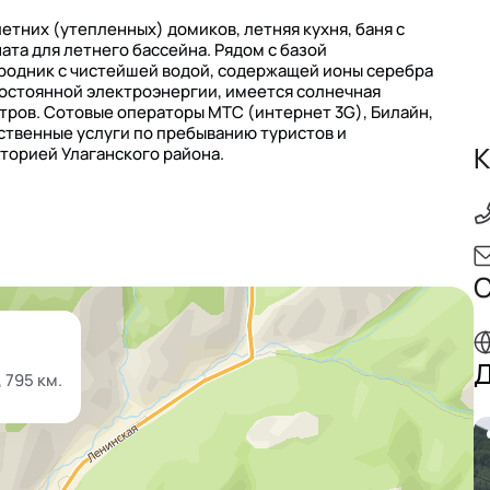
летних (утепленных) домиков, летняя кухня, баня с
та для летнего бассейна. Рядом с базой
 родник с чистейшей водой, содержащей ионы серебра
постоянной электроэнергии, имеется солнечная
тров. Сотовые операторы МТС (интернет 3G), Билайн,
ественные услуги по пребыванию туристов и
К
торией Улаганского района.
С
Д
 795 км.