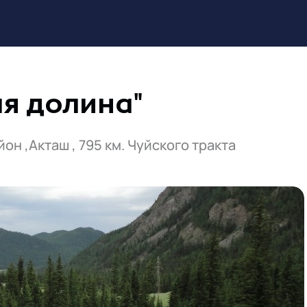
ая долина"
он ,Акташ , 795 км. Чуйского тракта