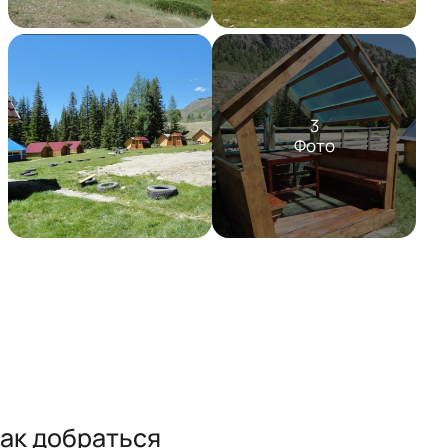
3
Фото
ак добраться