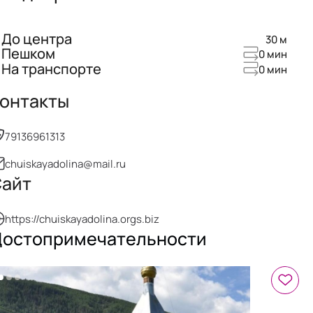
До центра
30 м
Пешком
0 мин
На транспорте
0 мин
онтакты
79136961313
chuiskayadolina@mail.ru
айт
https://chuiskayadolina.orgs.biz
остопримечательности