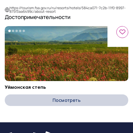
https://tourism.fsa.gov.ru/ru/resorts/hotels/584ca071-7c2b-11f0-8997-
875f3aa6499c/about-resort
Достопримечательности
Уймонская степь
Посмотреть