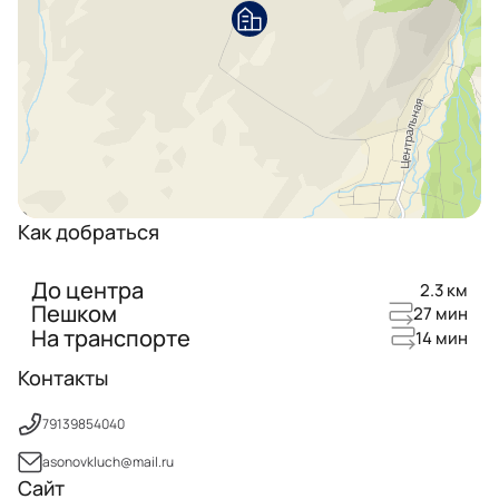
Как добраться
До центра
2.3 км
Пешком
27 мин
На транспорте
14 мин
Контакты
79139854040
asonovkluch@mail.ru
Сайт