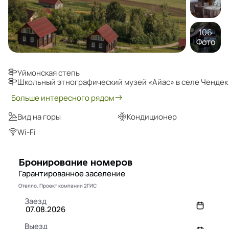
106
Фото
Уймонская степь
Школьный этнографический музей «Айас» в селе Чендек
Больше интересного рядом
Вид на горы
Кондиционер
Wi-Fi
Бронирование номеров
Гарантированное заселение
Отелло. Проект компании 2ГИС
Заезд
Выезд