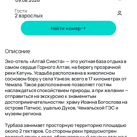
Гости
2
взрослых
Август,
2026
Найти номер
ПН
ВТ
СР
ЧТ
ПТ
СБ
ВС
27
28
29
30
31
1
2
Описание
Эко-отель «Алтай Сиеста» — это уютная база отдыха в
3
4
5
6
7
8
9
самом сердце Горного Алтая, на берегу прозрачной
реки Катунь. Усадьба расположена в живописном
10
11
12
13
14
15
16
сосновом бору у села Узнезя, всего в 17 километрах от
Чемала. Такое расположение позволяет гостям
наслаждаться спокойствием природы, а при желании —
17
18
19
20
21
22
23
отправиться на экскурсию к знаменитым
достопримечательностям: храму Иоанна Богослова на
24
25
26
27
28
29
30
острове Патмос, ущелью Духов, Чемальской ГЭС и
музеям региона.
31
1
2
3
4
5
6
Турбаза занимает просторную территорию площадью
около 2 гектаров. Со стороны реки предусмотрен
пологий спуск к воде, оборудованный зонами отдыха с