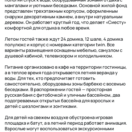
мангалами и уютными беседками. Основной жилой фонд
представлен трехэтажным корпусом, оформленным
снаружи декоративным камнем, а внутри натуральным
деревом. Он работает круглый год, что делает «Сиесту»
комфортной для отдыха в любое время.
Летом гостей также ждут 24 домика, 12 шале, 4 домика
полулюкс и корпус с номерами категории twin. Все
варианты размещения оснащены мебелью, санузлом с
душевой кабиной, телевизором и холодильником.
Питание организовано в кафе на территории гостиницы,
а в теплое время года открывается летняя веранда у
воды. Для тех, кто предпочитает готовить
самостоятельно, оборудованы зоны барбекю с восемью
беседками. В распоряжении гостей — просторная
русская баня с фитобочкой и уличным бассейном, два
подогреваемых открытых бассейна для взрослых и
детей с шезлонгами и зонтиками.
Для детей на свежем воздухе обустроена игровая
площадка и батут, а в летний период работает анимация.
Взрослые могут воспользоваться экскурсионными