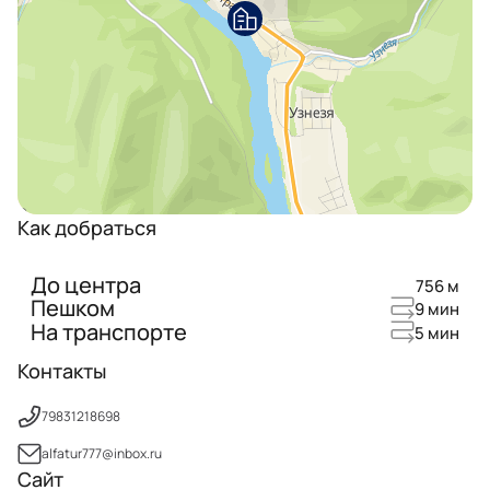
Как добраться
До центра
756 м
Пешком
9 мин
На транспорте
5 мин
Контакты
79831218698
alfatur777@inbox.ru
Сайт