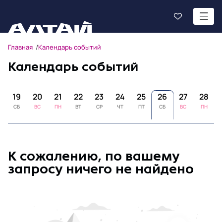
Главная
Календарь событий
Календарь событий
8
19
20
21
22
23
24
25
26
27
28
СБ
ВС
ПН
ВТ
СР
ЧТ
ПТ
СБ
ВС
ПН
К сожалению, по вашему
запросу ничего не найдено