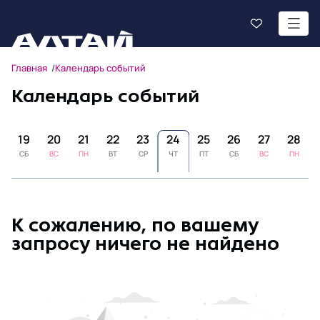
Главная
Календарь событий
Календарь событий
8
19
20
21
22
23
24
25
26
27
28
СБ
ВС
ПН
ВТ
СР
ЧТ
ПТ
СБ
ВС
ПН
К сожалению, по вашему
запросу ничего не найдено