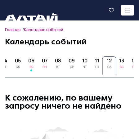
Главная
Календарь событий
Календарь событий
04
05
06
07
08
09
10
11
12
13
14
ПТ
СБ
ВС
ПН
ВТ
СР
ЧТ
ПТ
СБ
ВС
ПН
К сожалению, по вашему
запросу ничего не найдено