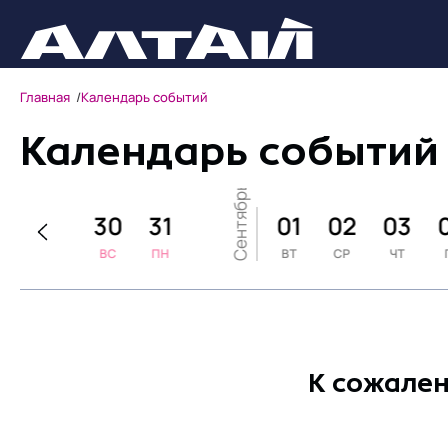
Главная
Календарь событий
Календарь событий
Сентябрь
8
29
30
31
01
02
03
Т
СБ
ВС
ПН
ВТ
СР
ЧТ
К сожален