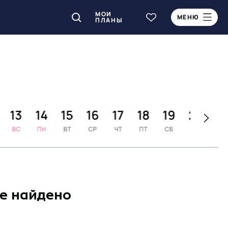
МОИ
МЕНЮ
ПЛАНЫ
13
14
15
16
17
18
19
20
2
ВС
ПН
ВТ
СР
ЧТ
ПТ
СБ
ВС
ПН
не найдено