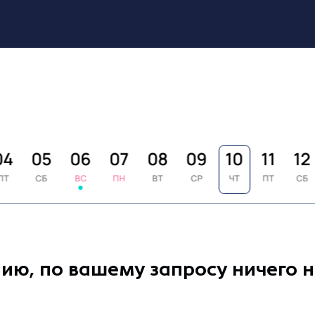
04
05
06
07
08
09
10
11
12
ПТ
СБ
ВС
ПН
ВТ
СР
ЧТ
ПТ
СБ
ию, по вашему запросу ничего 