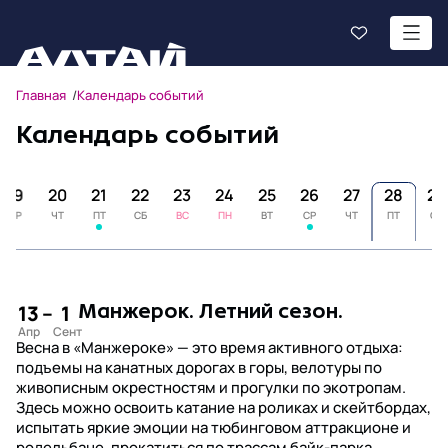
Главная
Календарь событий
Календарь событий
19
20
21
22
23
24
25
26
27
28
29
СР
ЧТ
ПТ
СБ
ВС
ПН
ВТ
СР
ЧТ
ПТ
СБ
13
–
1
Манжерок. Летний сезон.
Весна в «Манжероке» — это время активного отдыха:
подъемы на канатных дорогах в горы, велотуры по
живописным окрестностям и прогулки по экотропам.
Здесь можно освоить катание на роликах и скейтбордах,
испытать яркие эмоции на тюбинговом аттракционе и
родельбане, прокатиться по трассам байк-парка,