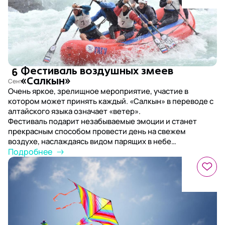
6
Фестиваль воздушных змеев
«Салкын»
Очень яркое, зрелищное мероприятие, участие в
котором может принять каждый. «Салкын» в переводе с
алтайского языка означает «ветер».
Фестиваль подарит незабываемые эмоции и станет
прекрасным способом провести день на свежем
воздухе, наслаждаясь видом парящих в небе
разноцветных змеев и алтайских гор.
Подробнее