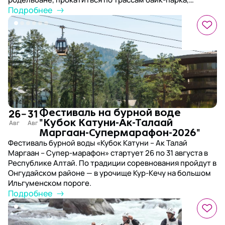
попробовать полеты на парапланах и поездки на
Подробнее
квадроциклах, а также побывать на экскурсиях к самым
живописным уголкам региона и к цветущему
маральнику.
26
–
31
Фестиваль на бурной воде
"Кубок Катуни-Ак-Талаай
Маргаан-Супермарафон-2026"
Фестиваль бурной воды «Кубок Катуни – Ак Талай
Маргаан – Супер-марафон» стартует 26 по 31 августа в
Республике Алтай. По традиции соревнования пройдут в
Онгудайском районе — в урочище Кур-Кечу на большом
Ильгуменском пороге.
Подробнее