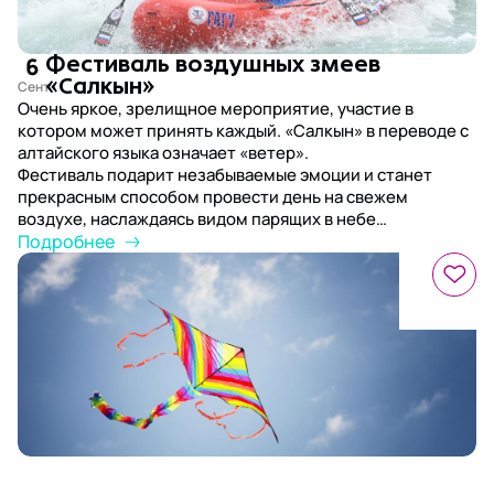
6
Фестиваль воздушных змеев
«Салкын»
Очень яркое, зрелищное мероприятие, участие в
котором может принять каждый. «Салкын» в переводе с
алтайского языка означает «ветер».
Фестиваль подарит незабываемые эмоции и станет
прекрасным способом провести день на свежем
воздухе, наслаждаясь видом парящих в небе
разноцветных змеев и алтайских гор.
Подробнее