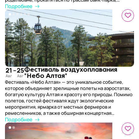
попробовать полеты на парапланах и поездки на
Подробнее
квадроциклах, а также побывать на экскурсиях к самым
живописным уголкам региона и к цветущему
маральнику.
21
–
25
Фестиваль воздухоплавания
"Небо Алтая"
Фестиваль «Небо Алтая» — это уникальное событие,
которое объединяет зрелищные полеты на аэростатах,
богатую культуру Алтая и красоту его природы. Помимо
полетов, гостей фестиваля ждут экологические
мероприятия, ярмарка от местных фермеров и
ремесленников, а также обширная концертная
программа и эко-акция – лекции экспертов о
Подробнее
переработке отходов и мастер-классы.