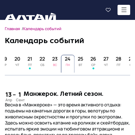
Главная
Календарь событий
Календарь событий
19
20
21
22
23
24
25
26
27
28
29
СР
ЧТ
ПТ
СБ
ВС
ПН
ВТ
СР
ЧТ
ПТ
СБ
13
–
1
Манжерок. Летний сезон.
Весна в «Манжероке» — это время активного отдыха:
подъемы на канатных дорогах в горы, велотуры по
живописным окрестностям и прогулки по экотропам.
Здесь можно освоить катание на роликах и скейтбордах,
испытать яркие эмоции на тюбинговом аттракционе и
родельбане, прокатиться по трассам байк-парка,