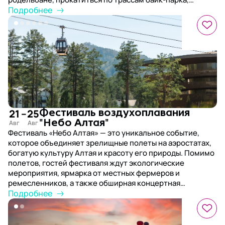
попробовать полеты на парапланах и поездки на
Подробнее
квадроциклах, а также побывать на экскурсиях к самым
живописным уголкам региона и к цветущему
маральнику.
21
–
25
Фестиваль воздухоплавания
"Небо Алтая"
Фестиваль «Небо Алтая» — это уникальное событие,
которое объединяет зрелищные полеты на аэростатах,
богатую культуру Алтая и красоту его природы. Помимо
полетов, гостей фестиваля ждут экологические
мероприятия, ярмарка от местных фермеров и
ремесленников, а также обширная концертная
программа и эко-акция – лекции экспертов о
Подробнее
переработке отходов и мастер-классы.