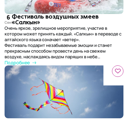
6
Фестиваль воздушных змеев
«Салкын»
Очень яркое, зрелищное мероприятие, участие в
котором может принять каждый. «Салкын» в переводе с
алтайского языка означает «ветер».
Фестиваль подарит незабываемые эмоции и станет
прекрасным способом провести день на свежем
воздухе, наслаждаясь видом парящих в небе
разноцветных змеев и алтайских гор.
Подробнее