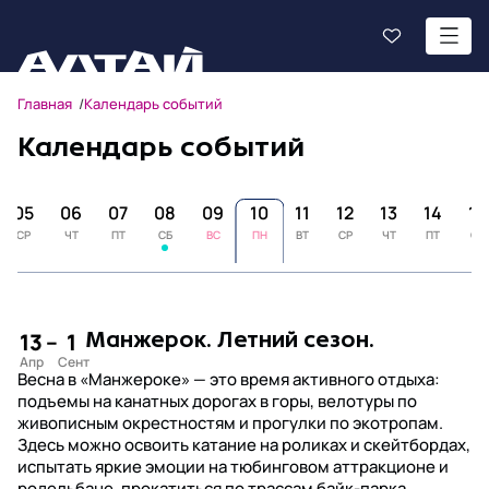
Главная
Календарь событий
Календарь событий
05
06
07
08
09
10
11
12
13
14
15
СР
ЧТ
ПТ
СБ
ВС
ПН
ВТ
СР
ЧТ
ПТ
СБ
13
–
1
Манжерок. Летний сезон.
Весна в «Манжероке» — это время активного отдыха:
подъемы на канатных дорогах в горы, велотуры по
живописным окрестностям и прогулки по экотропам.
Здесь можно освоить катание на роликах и скейтбордах,
испытать яркие эмоции на тюбинговом аттракционе и
родельбане, прокатиться по трассам байк-парка,