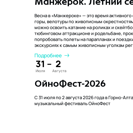
Манжерок. Летний се
Весна в «Манжероке» — это время активного 
горы, велотуры по живописным окрестностям
можно освоить катание на роликах и скейтбо
тюбинговом аттракционе и родельбане, прок
попробовать полеты на парапланах и поездки
экскурсиях к самым живописным уголкам рег
Подробнее
31
–
2
Июля
Августа
ОйноФест-2026
С 31 июля по 2 августа 2026 года в Горно-А
музыкальный фестиваль ОйноФест