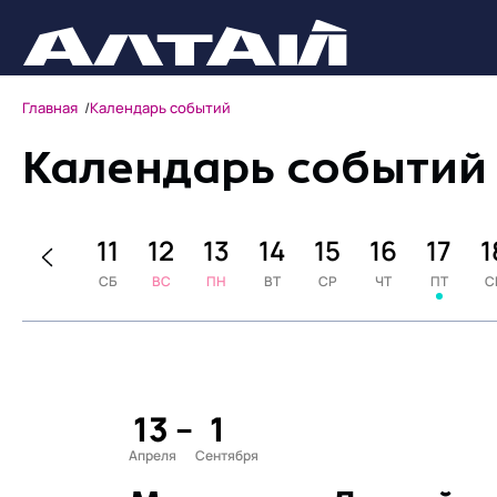
Главная
Календарь событий
Календарь событий
9
10
11
12
13
14
15
16
17
1
Т
ПТ
СБ
ВС
ПН
ВТ
СР
ЧТ
ПТ
С
13
–
1
Апреля
Сентября