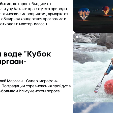
обытие, которое объединяет
льтуру Алтая и красоту его природы.
логические мероприятия, ярмарка от
е обширная концертная программа и
 отходов и мастер-классы.
 воде "Кубок
ргаан-
алай Маргаан – Супер-марафон»
й. По традиции соревнования пройдут в
а большом Ильгуменском пороге.