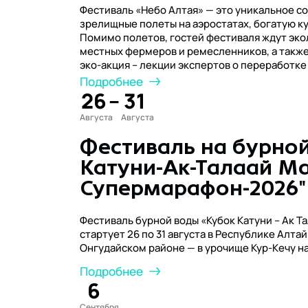
Фестиваль «Небо Алтая» — это уникальное с
зрелищные полеты на аэростатах, богатую ку
Помимо полетов, гостей фестиваля ждут эко
местных фермеров и ремесленников, а такж
эко-акция – лекции экспертов о переработке
Подробнее
26
–
31
Августа
Августа
Фестиваль на бурной
Катуни-Ак-Талаай Ма
Супермарафон-2026"
Фестиваль бурной воды «Кубок Катуни – Ак Т
стартует 26 по 31 августа в Республике Алта
Онгудайском районе — в урочище Кур-Кечу н
Подробнее
6
Сентября