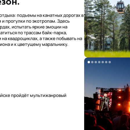
зон.
отдыха: подъемы на канатных дорогах в
 и прогулки по экотропам. Здесь
рдах, испытать яркие эмоции на
атиться по трассам байк-парка,
 на квадроциклах, а также побывать на
иона и к цветущему маральнику.
лтайске пройдёт мультижанровый