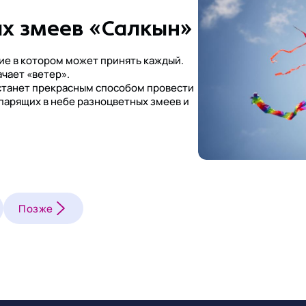
х змеев «Салкын»
ие в котором может принять каждый.
ачает «ветер».
станет прекрасным способом провести
 парящих в небе разноцветных змеев и
Позже