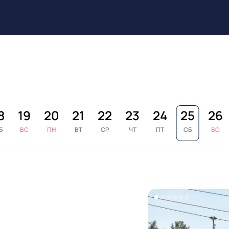
8
19
20
21
22
23
24
25
26
Б
ВС
ПН
ВТ
СР
ЧТ
ПТ
СБ
ВС