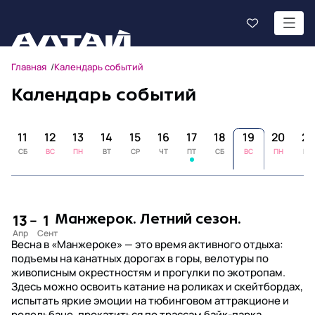
Главная
Календарь событий
Календарь событий
0
11
12
13
14
15
16
17
18
19
20
21
СБ
ВС
ПН
ВТ
СР
ЧТ
ПТ
СБ
ВС
ПН
ВТ
13
–
1
Манжерок. Летний сезон.
Весна в «Манжероке» — это время активного отдыха:
подъемы на канатных дорогах в горы, велотуры по
живописным окрестностям и прогулки по экотропам.
Здесь можно освоить катание на роликах и скейтбордах,
испытать яркие эмоции на тюбинговом аттракционе и
родельбане, прокатиться по трассам байк-парка,