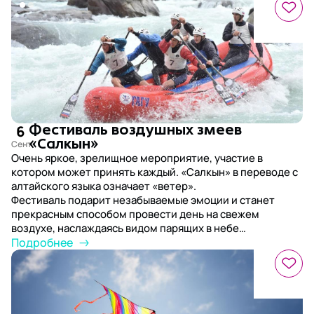
6
Фестиваль воздушных змеев
«Салкын»
Очень яркое, зрелищное мероприятие, участие в
котором может принять каждый. «Салкын» в переводе с
алтайского языка означает «ветер».
Фестиваль подарит незабываемые эмоции и станет
прекрасным способом провести день на свежем
воздухе, наслаждаясь видом парящих в небе
разноцветных змеев и алтайских гор.
Подробнее