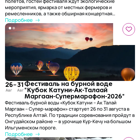
полетов, гостей фестиваля ждут экологические
мероприятия, ярмарка от местных фермеров и
ремесленников, а также обширная концертная
программа и эко-акция – лекции экспертов о
Подробнее
переработке отходов и мастер-классы.
26
–
31
Фестиваль на бурной воде
"Кубок Катуни-Ак-Талаай
Маргаан-Супермарафон-2026"
Фестиваль бурной воды «Кубок Катуни – Ак Талай
Маргаан – Супер-марафон» стартует 26 по 31 августа в
Республике Алтай. По традиции соревнования пройдут в
Онгудайском районе — в урочище Кур-Кечу на большом
Ильгуменском пороге.
Подробнее