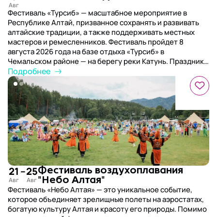
Фестиваль «Турсиб» — масштабное мероприятие в
Республике Алтай, призванное сохранять и развивать
алтайские традиции, а также поддерживать местных
мастеров и ремесленников. Фестиваль пройдет 8
августа 2026 года на базе отдыха «Турсиб» в
Чемальском районе — на берегу реки Катунь. Праздник
будет проходить под открытым небом на большой
Подробнее
живописной поляне среди гор
21
–
25
Фестиваль воздухоплавания
"Небо Алтая"
Фестиваль «Небо Алтая» — это уникальное событие,
которое объединяет зрелищные полеты на аэростатах,
богатую культуру Алтая и красоту его природы. Помимо