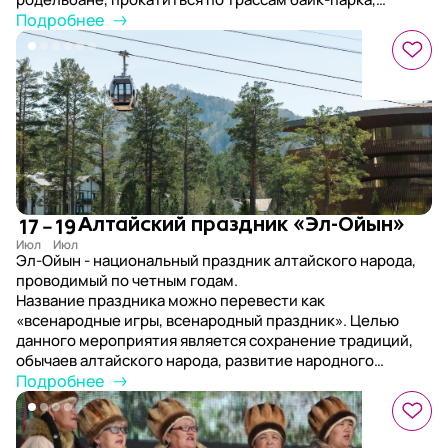
попробовать полеты на парапланах и поездки на
Подробнее
квадроциклах, а также побывать на экскурсиях к самым
живописным уголкам региона и к цветущему
маральнику.
17
–
19
Алтайский праздник «Эл-Ойын»
Эл-Ойын - национальный праздник алтайского народа,
проводимый по четным годам.
Название праздника можно перевести как
«всенародные игры, всенародный праздник». Целью
данного мероприятия является сохранение традиций,
обычаев алтайского народа, развитие народного
творчества, взаимообогащение культур народов.
Подробнее