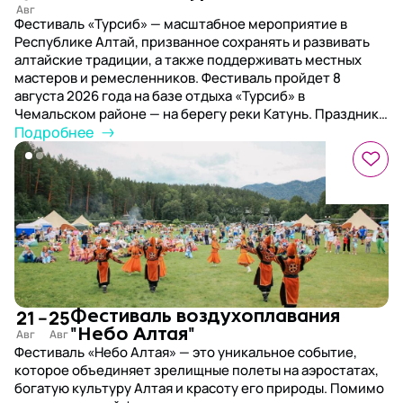
Фестиваль «Турсиб» — масштабное мероприятие в
Республике Алтай, призванное сохранять и развивать
алтайские традиции, а также поддерживать местных
мастеров и ремесленников. Фестиваль пройдет 8
августа 2026 года на базе отдыха «Турсиб» в
Чемальском районе — на берегу реки Катунь. Праздник
будет проходить под открытым небом на большой
Подробнее
живописной поляне среди гор
21
–
25
Фестиваль воздухоплавания
"Небо Алтая"
Фестиваль «Небо Алтая» — это уникальное событие,
которое объединяет зрелищные полеты на аэростатах,
богатую культуру Алтая и красоту его природы. Помимо