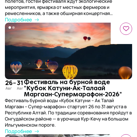
полетов, гостей фестиваля ждут экологические
мероприятия, ярмарка от местных фермеров и
ремесленников, а также обширная концертная
программа и эко-акция – лекции экспертов о
Подробнее
переработке отходов и мастер-классы.
26
–
31
Фестиваль на бурной воде
"Кубок Катуни-Ак-Талаай
Маргаан-Супермарафон-2026"
Фестиваль бурной воды «Кубок Катуни – Ак Талай
Маргаан – Супер-марафон» стартует 26 по 31 августа в
Республике Алтай. По традиции соревнования пройдут в
Онгудайском районе — в урочище Кур-Кечу на большом
Ильгуменском пороге.
Подробнее