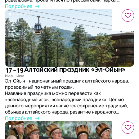
попробовать полеты на парапланах и поездки на
Подробнее
квадроциклах, а также побывать на экскурсиях к самым
живописным уголкам региона и к цветущему
маральнику.
17
–
19
Алтайский праздник «Эл-Ойын»
Эл-Ойын - национальный праздник алтайского народа,
проводимый по четным годам.
Название праздника можно перевести как
«всенародные игры, всенародный праздник». Целью
данного мероприятия является сохранение традиций,
обычаев алтайского народа, развитие народного
творчества, взаимообогащение культур народов.
Подробнее