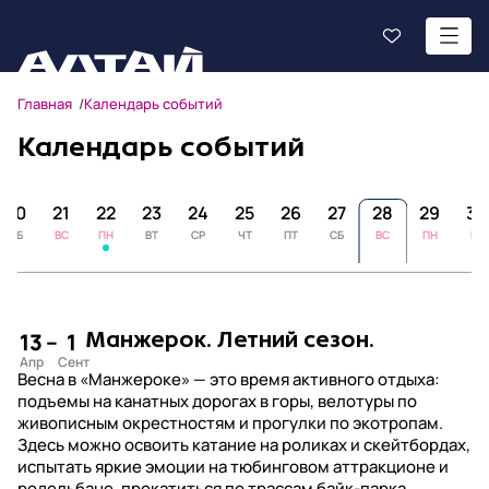
Главная
Календарь событий
Календарь событий
20
21
22
23
24
25
26
27
28
29
30
СБ
ВС
ПН
ВТ
СР
ЧТ
ПТ
СБ
ВС
ПН
ВТ
13
–
1
Манжерок. Летний сезон.
Весна в «Манжероке» — это время активного отдыха:
подъемы на канатных дорогах в горы, велотуры по
живописным окрестностям и прогулки по экотропам.
Здесь можно освоить катание на роликах и скейтбордах,
испытать яркие эмоции на тюбинговом аттракционе и
родельбане, прокатиться по трассам байк-парка,