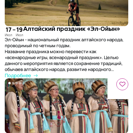
17
–
19
Алтайский праздник «Эл-Ойын»
Эл-Ойын - национальный праздник алтайского народа,
проводимый по четным годам.
Название праздника можно перевести как
«всенародные игры, всенародный праздник». Целью
данного мероприятия является сохранение традиций,
обычаев алтайского народа, развитие народного
творчества, взаимообогащение культур народов.
Подробнее