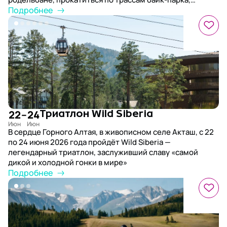
попробовать полеты на парапланах и поездки на
Подробнее
квадроциклах, а также побывать на экскурсиях к самым
живописным уголкам региона и к цветущему
маральнику.
22
–
24
Триатлон Wild Siberia
В сердце Горного Алтая, в живописном селе Акташ, с 22
по 24 июня 2026 года пройдёт Wild Siberia —
легендарный триатлон, заслуживший славу «самой
дикой и холодной гонки в мире»
Подробнее