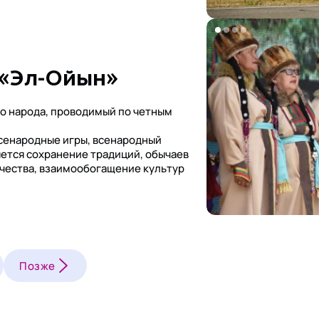
 «Эл-Ойын»
о народа, проводимый по четным
всенародные игры, всенародный
ется сохранение традиций, обычаев
рчества, взаимообогащение культур
Позже