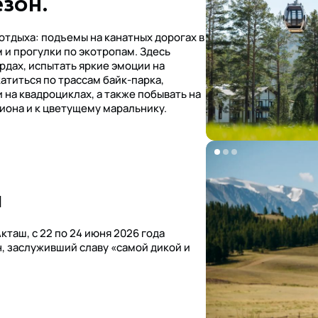
зон.
отдыха: подъемы на канатных дорогах в
 и прогулки по экотропам. Здесь
рдах, испытать яркие эмоции на
атиться по трассам байк-парка,
 на квадроциклах, а также побывать на
иона и к цветущему маральнику.
a
кташ, с 22 по 24 июня 2026 года