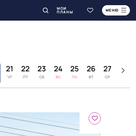
МОИ
МЕНЮ
ПЛАНЫ
21
22
23
24
25
26
27
28
ЧТ
ПТ
СБ
ВС
ПН
ВТ
СР
ЧТ