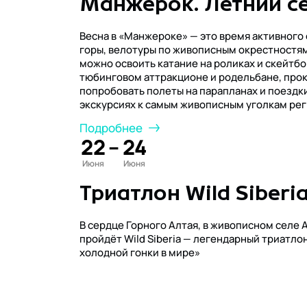
Манжерок. Летний се
Весна в «Манжероке» — это время активного 
горы, велотуры по живописным окрестностям
можно освоить катание на роликах и скейтбо
тюбинговом аттракционе и родельбане, прок
попробовать полеты на парапланах и поездки
экскурсиях к самым живописным уголкам рег
Подробнее
22
–
24
Июня
Июня
Триатлон Wild Siberi
В сердце Горного Алтая, в живописном селе А
пройдёт Wild Siberia — легендарный триатлон, заслуживший славу «самой дикой и
холодной гонки в мире»