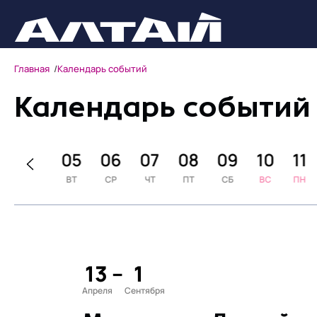
Главная
Календарь событий
Календарь событий
3
04
05
06
07
08
09
10
11
ПН
ВТ
СР
ЧТ
ПТ
СБ
ВС
ПН
13
–
1
Апреля
Сентября