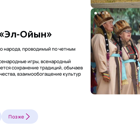
 «Эл-Ойын»
о народа, проводимый по четным
всенародные игры, всенародный
ется сохранение традиций, обычаев
рчества, взаимообогащение культур
Позже