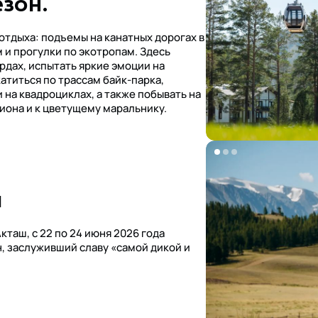
зон.
отдыха: подъемы на канатных дорогах в
 и прогулки по экотропам. Здесь
рдах, испытать яркие эмоции на
атиться по трассам байк-парка,
 на квадроциклах, а также побывать на
иона и к цветущему маральнику.
a
кташ, с 22 по 24 июня 2026 года