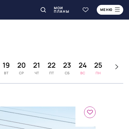
МОИ
МЕНЮ
ПЛАНЫ
19
20
21
22
23
24
25
26
ВТ
СР
ЧТ
ПТ
СБ
ВС
ПН
ВТ