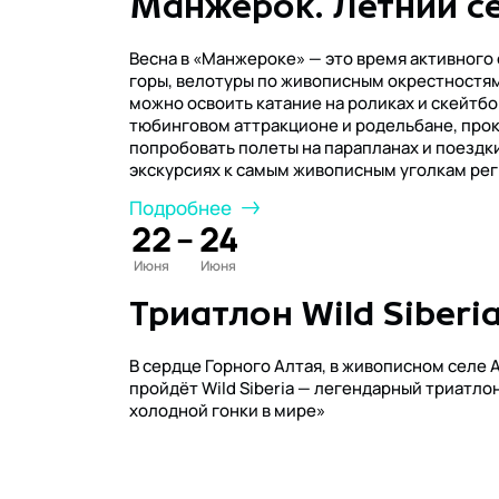
Манжерок. Летний се
Весна в «Манжероке» — это время активного 
горы, велотуры по живописным окрестностям
можно освоить катание на роликах и скейтбо
тюбинговом аттракционе и родельбане, прок
попробовать полеты на парапланах и поездки
экскурсиях к самым живописным уголкам рег
Подробнее
22
–
24
Июня
Июня
Триатлон Wild Siberi
В сердце Горного Алтая, в живописном селе А
пройдёт Wild Siberia — легендарный триатлон, заслуживший славу «самой дикой и
холодной гонки в мире»