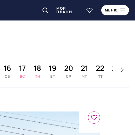
МОИ
МЕНЮ
ПЛАНЫ
16
17
18
19
20
21
22
23
2
СБ
ВС
ПН
ВТ
СР
ЧТ
ПТ
СБ
В