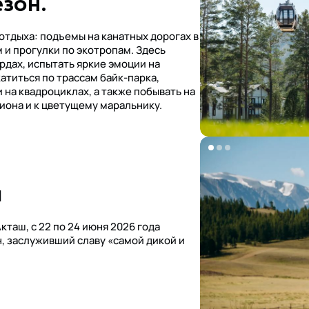
зон.
отдыха: подъемы на канатных дорогах в
 и прогулки по экотропам. Здесь
рдах, испытать яркие эмоции на
атиться по трассам байк-парка,
 на квадроциклах, а также побывать на
иона и к цветущему маральнику.
a
кташ, с 22 по 24 июня 2026 года