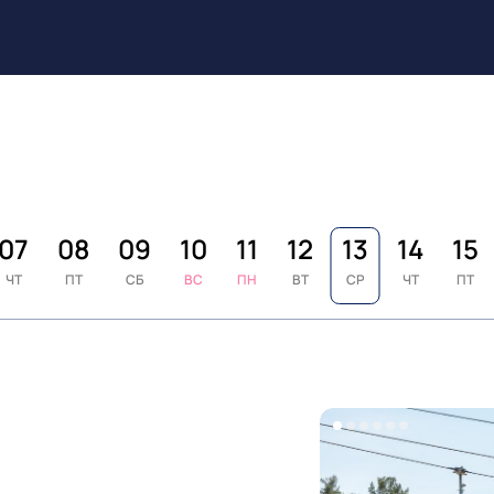
07
08
09
10
11
12
13
14
15
ЧТ
ПТ
СБ
ВС
ПН
ВТ
СР
ЧТ
ПТ