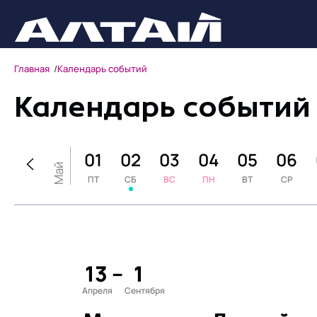
Главная
Календарь событий
Календарь событий
30
01
02
03
04
05
06
Май
ЧТ
ПТ
СБ
ВС
ПН
ВТ
СР
13
–
1
Апреля
Сентября