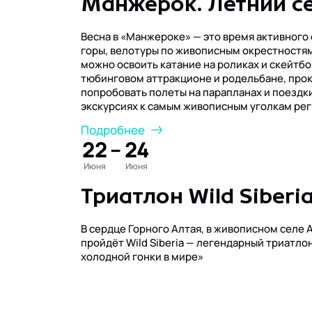
Манжерок. Летний се
Весна в «Манжероке» — это время активного 
горы, велотуры по живописным окрестностям
можно освоить катание на роликах и скейтбо
тюбинговом аттракционе и родельбане, прок
попробовать полеты на парапланах и поездки
экскурсиях к самым живописным уголкам рег
Подробнее
22
–
24
Июня
Июня
Триатлон Wild Siberi
В сердце Горного Алтая, в живописном селе А
пройдёт Wild Siberia — легендарный триатлон, заслуживший славу «самой дикой и
холодной гонки в мире»