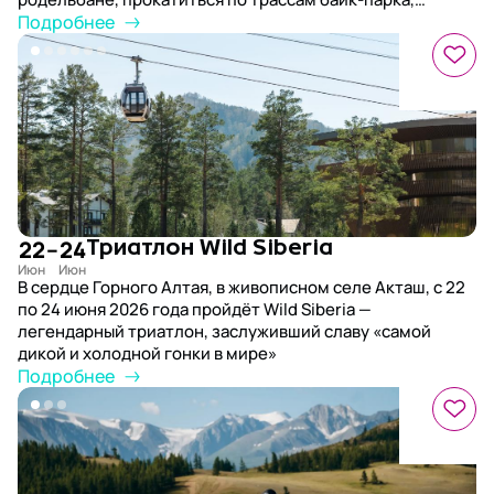
попробовать полеты на парапланах и поездки на
Подробнее
квадроциклах, а также побывать на экскурсиях к самым
живописным уголкам региона и к цветущему
маральнику.
22
–
24
Триатлон Wild Siberia
В сердце Горного Алтая, в живописном селе Акташ, с 22
по 24 июня 2026 года пройдёт Wild Siberia —
легендарный триатлон, заслуживший славу «самой
дикой и холодной гонки в мире»
Подробнее