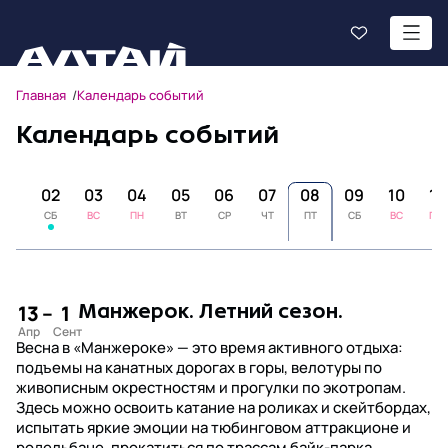
Главная
Календарь событий
Календарь событий
01
02
03
04
05
06
07
08
09
10
11
ПТ
СБ
ВС
ПН
ВТ
СР
ЧТ
ПТ
СБ
ВС
ПН
13
–
1
Манжерок. Летний сезон.
Весна в «Манжероке» — это время активного отдыха:
подъемы на канатных дорогах в горы, велотуры по
живописным окрестностям и прогулки по экотропам.
Здесь можно освоить катание на роликах и скейтбордах,
испытать яркие эмоции на тюбинговом аттракционе и
родельбане, прокатиться по трассам байк-парка,