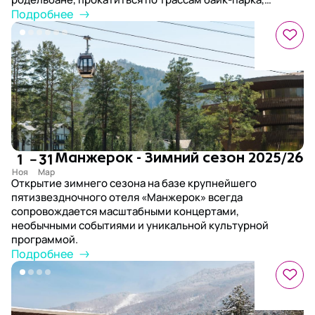
попробовать полеты на парапланах и поездки на
Подробнее
квадроциклах, а также побывать на экскурсиях к самым
живописным уголкам региона и к цветущему
маральнику.
1
–
31
Манжерок - Зимний сезон 2025/26
Открытие зимнего сезона на базе крупнейшего
пятизвездночного отеля «Манжерок» всегда
сопровождается масштабными концертами,
необычными событиями и уникальной культурной
программой.
Подробнее