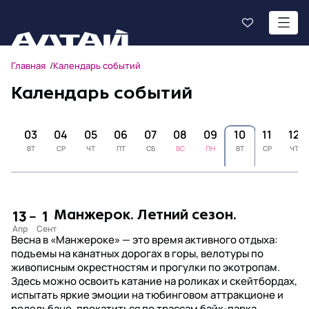
Главная
Календарь событий
Календарь событий
02
03
04
05
06
07
08
09
10
11
12
ПН
ВТ
СР
ЧТ
ПТ
СБ
ВС
ПН
ВТ
СР
ЧТ
13
–
1
Манжерок. Летний сезон.
Весна в «Манжероке» — это время активного отдыха:
подъемы на канатных дорогах в горы, велотуры по
живописным окрестностям и прогулки по экотропам.
Здесь можно освоить катание на роликах и скейтбордах,
испытать яркие эмоции на тюбинговом аттракционе и
родельбане, прокатиться по трассам байк-парка,