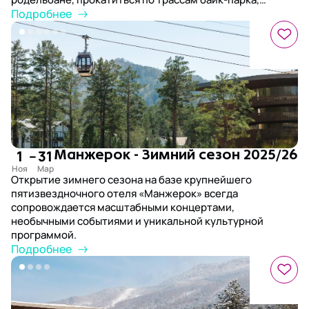
попробовать полеты на парапланах и поездки на
Подробнее
квадроциклах, а также побывать на экскурсиях к самым
живописным уголкам региона и к цветущему
маральнику.
1
–
31
Манжерок - Зимний сезон 2025/26
Открытие зимнего сезона на базе крупнейшего
пятизвездночного отеля «Манжерок» всегда
сопровождается масштабными концертами,
необычными событиями и уникальной культурной
программой.
Подробнее