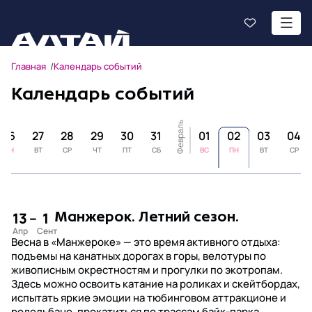
Главная
Календарь событий
Календарь событий
Февраль
26
27
28
29
30
31
01
02
03
04
ПН
ВТ
СР
ЧТ
ПТ
СБ
ВС
ПН
ВТ
СР
13
–
1
Манжерок. Летний сезон.
Весна в «Манжероке» — это время активного отдыха:
подъемы на канатных дорогах в горы, велотуры по
живописным окрестностям и прогулки по экотропам.
Здесь можно освоить катание на роликах и скейтбордах,
испытать яркие эмоции на тюбинговом аттракционе и
родельбане, прокатиться по трассам байк-парка,