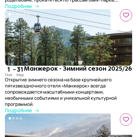
попробовать полеты на парапланах и поездки на
Подробнее
квадроциклах, а также побывать на экскурсиях к самым
живописным уголкам региона и к цветущему
маральнику.
1
–
31
Манжерок - Зимний сезон 2025/26
Открытие зимнего сезона на базе крупнейшего
пятизвездночного отеля «Манжерок» всегда
сопровождается масштабными концертами,
необычными событиями и уникальной культурной
программой.
Подробнее