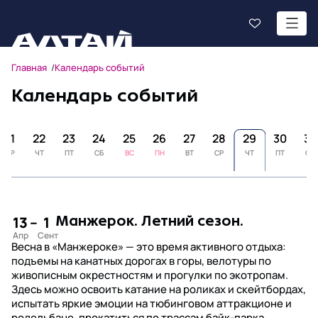
Главная
Календарь событий
Календарь событий
21
22
23
24
25
26
27
28
29
30
31
СР
ЧТ
ПТ
СБ
ВС
ПН
ВТ
СР
ЧТ
ПТ
СБ
13
–
1
Манжерок. Летний сезон.
Весна в «Манжероке» — это время активного отдыха:
подъемы на канатных дорогах в горы, велотуры по
живописным окрестностям и прогулки по экотропам.
Здесь можно освоить катание на роликах и скейтбордах,
испытать яркие эмоции на тюбинговом аттракционе и
родельбане, прокатиться по трассам байк-парка,